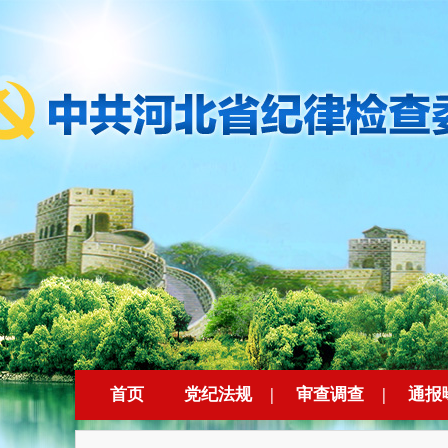
首页
党纪法规
|
审查调查
|
通报