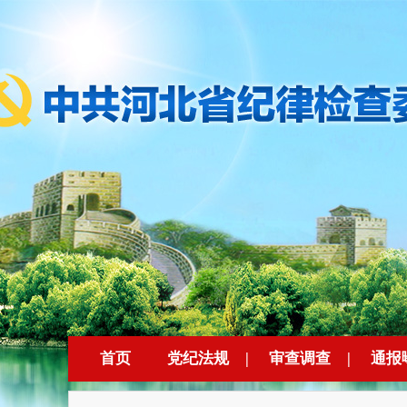
首页
党纪法规
|
审查调查
|
通报