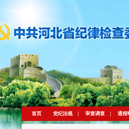
首页
党纪法规
|
审查调查
|
通报