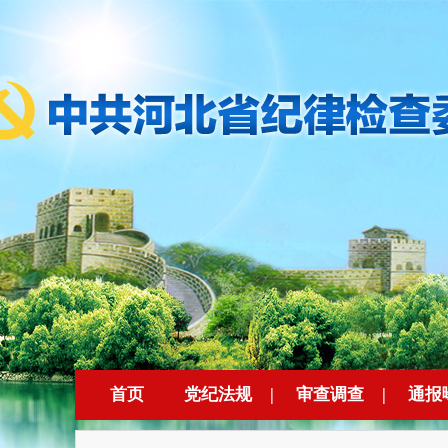
首页
党纪法规
|
审查调查
|
通报