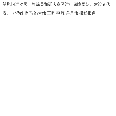
望慰问运动员、教练员和延庆赛区运行保障团队、建设者代
表。（记者 鞠鹏 姚大伟 王晔 燕雁 岳月伟 摄影报道）