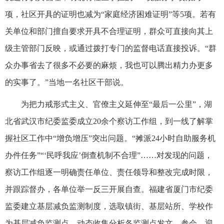
项，社区开具的证明也减为“家庭经济困难证明”等5项。若有
关单位和部门擅自要求开具不合理证明，群众可直接向其上
级主管部门反映，或通过拨打专门的监督电话直接投诉。“群
众办事省去了很多不必要的麻烦，我也可以腾出精力办更多
的实事了。”当地一名社区干部说。
为把力戒形式主义、官僚主义延伸至“最后一公里”，湖
北省武汉市纪委监委成立20余个察访工作组，到一线了解掌
握社区工作中“增负增压”突出问题。“摊派24小时自助服务机
办件任务”“‘民呼我应’倒查机制不合理”……对发现的问题，
察访工作组逐一明确责任单位、责任领导和整改完成时限，
并跟踪督办，各单位举一反三开展自查。福建省厦门市纪委
监委建立基层减负监测制度，选取镇街、基层站所、学校作
为基层减负监测点，动态收集分析各监测点发文、参会、迎