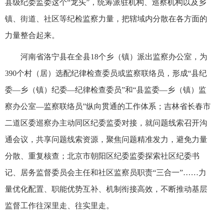
县级纪委监委这个“龙头”，统筹派驻机构、巡察机构以及乡
镇、街道、社区等纪检监察力量，把辖域内分散在各方面的
力量整合起来。
河南省洛宁县在全县18个乡（镇）派出监察办公室，为
390个村（居）选配纪律检查委员或监察联络员，形成“县纪
委—乡（镇）纪委—纪律检查委员”和“县监委—乡（镇）监
察办公室—监察联络员”纵向贯通的工作体系；吉林省长春市
二道区委巡察办主动同区纪委监委对接，就问题线索召开沟
通会议，共享问题线索资源，聚焦问题精准发力，避免力量
分散、重复核查；北京市朝阳区纪委监委探索社区纪委书
记、居务监督委员会主任和社区监察员职责“三合一”……力
量优化配置、职能优势互补、机制衔接高效，不断推动基层
监督工作往深里走、往实里走。