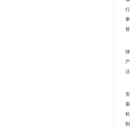
行
事
督
律
产
法
安
索
机
制