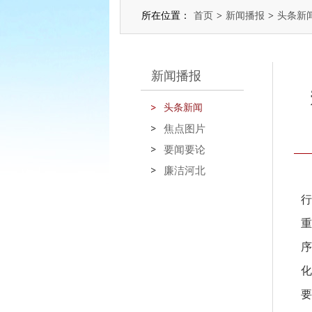
所在位置：
首页
>
新闻播报
>
头条新
新闻播报
头条新闻
焦点图片
要闻要论
廉洁河北
行
重
序
化
要