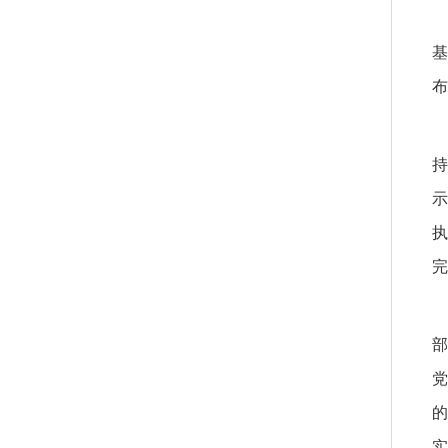
基
布
持
示
执
完
部
党
的
实