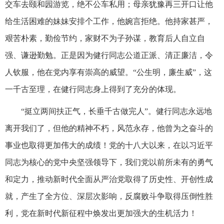
交车去颐和园游览，绝不公车私用；母亲犹豫再三开口让他
给生活困难的妹妹安排个工作，他婉言拒绝。他持家甚严，
艰苦朴素，勤俭节约，家财不为子孙谋，教育后人自立自
强、谦逊勤勉。正是因为健行同志公道正派、清正廉洁，令
人钦服，他在党内享有崇高的威望。“公生明，廉生威”，这
一千古至理，在健行同志身上得到了充分的体现。
“挺立两间扶正气，长垂千古做完人”。健行同志永远地
离开我们了，但他的精神不朽，风范永存，他曾为之奋斗的
事业也取得更加伟大的成绩！党的十八大以来，在以习近平
同志为核心的党中央坚强领导下，我们党以前所未有的勇气
和定力，推动新时代全面从严治党取得了历史性、开创性成
就，产生了全方位、深层次影响，反腐败斗争取得压倒性胜
利，党在新时代新征程中焕发出更加强大的生机活力！