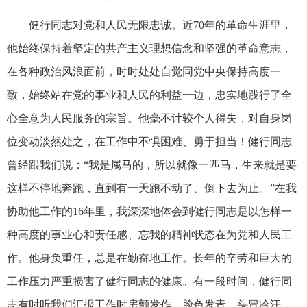
健行同志对党和人民无限忠诚。近70年的革命生涯里，
他始终保持着坚定的共产主义理想信念和坚强的革命意志，
在各种政治风浪面前，时时处处自觉同党中央保持高度一
致，始终站在党的事业和人民的利益一边，忠实地践行了全
心全意为人民服务的宗旨。他毫不计较个人得失，对自身岗
位变动淡然处之，在工作中不惧困难、勇于担当！健行同志
曾经跟我们说：“我是属马的，所以就像一匹马，生来就是要
这样不停地奔跑，直到有一天跑不动了、倒下去为止。”在我
协助他工作的16年里，我深深地体会到健行同志是以怎样一
种高度的事业心和责任感、忘我的精神状态在为党和人民工
作。他身负重任，总是在勤奋地工作。长年的辛劳和巨大的
工作压力严重损害了健行同志的健康。有一段时间，健行同
志有时听我们汇报工作时房颤发作，脸色发青，头冒冷汗，