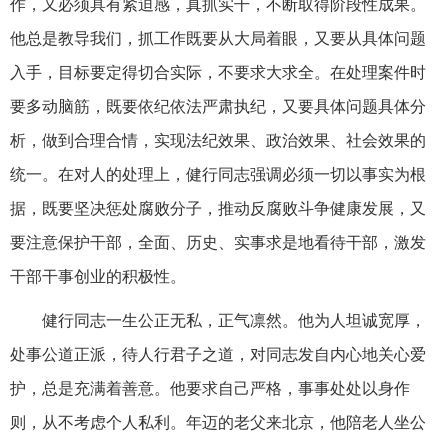
作，又必须具有紧迫感，真抓实干，不断取得阶段性成果。
他总是教导我们，抓工作既要从大局着眼，又要从具体问题
入手，目标要定得切合实际，不要求大求全。在处理案件时
要多动脑筋，既要依纪依法严肃执纪，又要具体问题具体分
析，做到合理合情，实现法纪效果、政治效果、社会效果的
统一。在对人的处理上，健行同志强调必须一切以事实为根
据，既要坚决惩处腐败分子，推动反腐败斗争健康发展，又
要注意保护干部，全面、历史、实事求是地看待干部，激发
干部干事创业的积极性。
健行同志一生公正无私，正气凛然。他为人坦诚宽厚，
处事公道正派，待人行君子之道，对同志发自内心地关心爱
护，总是充满着善意。他要求自己严格，事事处处以身作
则，从不考虑个人私利。年迈的老父来北京，他陪老人坐公