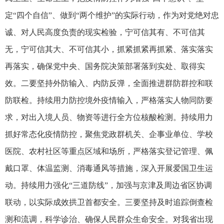
定“四个自信”、做到“两个维护”的实际行动，作为对党绝对忠
诚、对人民高度负责的现实检验，宁可信其有、不可信其
无，宁可信其大、不可信其小，抓紧抓紧再抓紧、落实落实
再落实，确保党中央、国务院决策部署落到实处、取得实
效。二要坚持外防输入、内防反弹，全面推进群防群控和联
防联检。持续用力防控境外疫情输入，严格落实人物同防要
求，对出入境人员、物资等进行全方位核酸检测。持续用力
抓好常态化疫情防控，聚焦党政群机关、企事业单位、学校
医院、农村社区等重点区域和场所，严格落实登记管理、佩
戴口罩、体温监测、消毒通风等措施，深入开展爱国卫生运
动。持续用力强化“三道防线”，加强与京津及周边省区协调
联动，以实际成效拱卫首都安全。三要坚持及时追踪倒查检
测和流调，科学诊治、确保人民群众生命安全。对我省出现