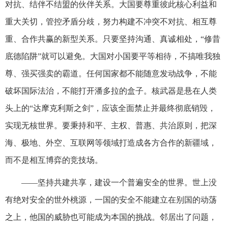
对抗、结伴不结盟的伙伴关系。大国要尊重彼此核心利益和
重大关切，管控矛盾分歧，努力构建不冲突不对抗、相互尊
重、合作共赢的新型关系。只要坚持沟通、真诚相处，“修昔
底德陷阱”就可以避免。大国对小国要平等相待，不搞唯我独
尊、强买强卖的霸道。任何国家都不能随意发动战争，不能
破坏国际法治，不能打开潘多拉的盒子。核武器是悬在人类
头上的“达摩克利斯之剑”，应该全面禁止并最终彻底销毁，
实现无核世界。要秉持和平、主权、普惠、共治原则，把深
海、极地、外空、互联网等领域打造成各方合作的新疆域，
而不是相互博弈的竞技场。
——坚持共建共享，建设一个普遍安全的世界。世上没
有绝对安全的世外桃源，一国的安全不能建立在别国的动荡
之上，他国的威胁也可能成为本国的挑战。邻居出了问题，