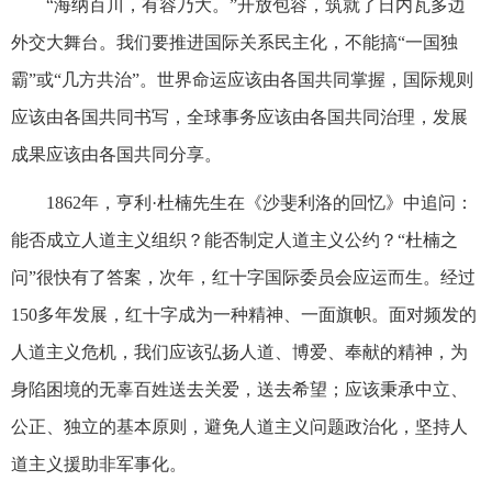
“海纳百川，有容乃大。”开放包容，筑就了日内瓦多边
外交大舞台。我们要推进国际关系民主化，不能搞“一国独
霸”或“几方共治”。世界命运应该由各国共同掌握，国际规则
应该由各国共同书写，全球事务应该由各国共同治理，发展
成果应该由各国共同分享。
1862年，亨利·杜楠先生在《沙斐利洛的回忆》中追问：
能否成立人道主义组织？能否制定人道主义公约？“杜楠之
问”很快有了答案，次年，红十字国际委员会应运而生。经过
150多年发展，红十字成为一种精神、一面旗帜。面对频发的
人道主义危机，我们应该弘扬人道、博爱、奉献的精神，为
身陷困境的无辜百姓送去关爱，送去希望；应该秉承中立、
公正、独立的基本原则，避免人道主义问题政治化，坚持人
道主义援助非军事化。