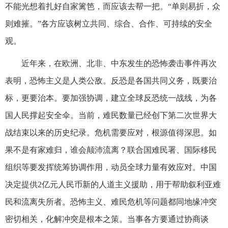
不能光想着扎好自家篱笆，而应该去帮一把。“单则易折，众
则难摧。”各方应该树立共同、综合、合作、可持续的安全
观。
近年来，在欧洲、北非、中东发生的恐怖袭击事件再次
表明，恐怖主义是人类公敌。反恐是各国共同义务，既要治
标，更要治本。要加强协调，建立全球反恐统一战线，为各
国人民撑起安全伞。当前，难民数量已经创下第二次世界大
战结束以来的历史纪录。危机需要应对，根源值得深思。如
果不是有家难归，谁会颠沛流离？联合国难民署、国际移民
组织等要发挥统筹协调作用，动员全球力量有效应对。中国
决定提供2亿元人民币新的人道主义援助，用于帮助叙利亚难
民和流离失所者。恐怖主义、难民危机等问题都同地缘冲突
密切相关，化解冲突是根本之策。当事各方要通过协商谈