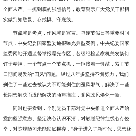
全面从严、一抓到底的强烈信号，教育警示广大党员干部切
实做到知敬畏、存戒惧、守底线。
节点就是考点，作风就是宣言。每逢节假日等重要时间
节点，中央纪委国家监委通报曝光典型案例，中央纪委国家
监委网站开通监督举报曝光专区，各级纪检监察机关发扬钉
钉子精神，一个节点一个节点抓，一锤接着一锤敲，紧盯节
日期间易发的“四风”问题。经过八年多坚持不懈努力，我们
刹住了一些过去被认为不可能刹住的歪风邪气，解决了一些
长期想解决而没能解决的顽瘴痼疾，党风政风焕然一新。
同时也要看到，个别党员干部对党中央推进全面从严治
党的坚强意志、坚定决心认识不清，对触碰纪律红线心存侥
幸，对陈规陋习未能彻底摒弃，“身子进入了新时代，思想还