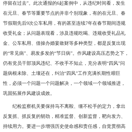
停留在过去”。此次通报的6起案例中，从违纪时间看，发生
在元旦、春节等重要节点的并非个别现象，有的在元旦、春
节假期先后9次公车私用，有的甚至连续7年在春节期间违规
收受礼金；从问题表现看，涉及违规吃喝、违规收受礼品礼
金、公车私用、借操办婚宴敛财等多种类型，都是反复出现
的“常见病”、易发多发的“节日病”。作风建设高压态势之下，
仍有党员干部顶风违纪、不收手不知止，充分表明“四风”问
题病根未除、土壤还在，纠治“四风”工作充满长期性艰巨
性，必须一个问题一个问题解决，一个领域一个领域推进，
巩固拓展作风建设成效。
纪检监察机关要保持马不离鞍、缰不松手的定力，拿出
反复抓、抓反复的韧劲，精准监督、创新监督，靶向发力、
持续用力。要进一步增强历史使命感和责任感，自觉贯彻高