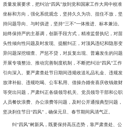
质量发展要求，把纠治“四风”放到党和国家工作大局中校准
坐标和方向，强化系统观念，坚持久久为功、扭住不放，坚
持问题导向、与时俱进，坚持“三不”一体推进、标本兼治。
始终保持严的主基调，创新手段方式，精准监督执纪，对苗
头性倾向性问题及时发现、提醒纠正，对顶风违纪和隐形变
异问题深挖细查、严惩不贷，对反复出现、普遍发生的问题
开展专项整治、推动完善制度机制，不断把纠治“四风”工作
引向深入。要严肃查处节日期间违规收送礼品礼金、违规发
放津补贴、违规吃喝、公车私用、借操办婚丧喜庆收钱敛财
等突出问题，严肃纠正各级领导机关、党员领导干部和公职
人员餐饮浪费、办公浪费等问题，及时公开通报典型问题，
坚决刹住节日“四风”，确保元旦、春节期间风清气正。
纠“四风”树新风，既要保持高压态势，靠严肃查处、公