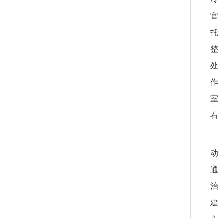
官
托
整
处
作
室
右
动
通
治
建