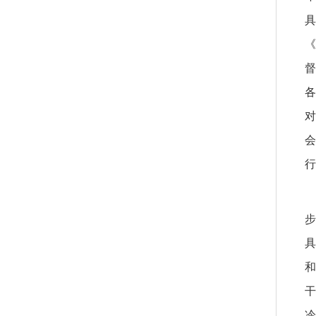
具
《
督
各
对
会
行
步
具
和
干
冷