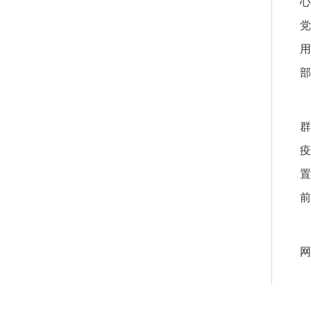
心
党
用
部
群
疫
置
前
网