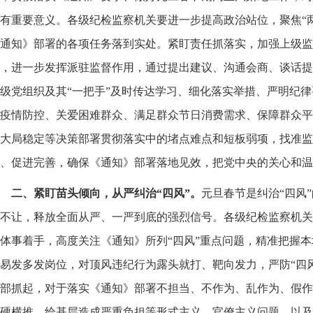
有重要意义。各级纪检监察机关要进一步提高政治站位，聚焦“
通知》部署的各项任务落到实处。紧盯责任抓落实，加强上级监
，进一步发挥派驻监督作用，通过提出建议、沟通会商、谈话提
级党组织及其“一把手”及时传达学习、细化落实举措、严明纪
疫情防控、关爱困难群众、满足群众节日消费需求、保障群众平
大局稳定等决策部署贯彻落实中的堵点难点和短板弱项，找准监
、促进完善，确保《通知》部署落地见效，把党中央的关心和温
二、紧盯苗头倾向，从严纠治“四风”。
元旦春节是纠治“四风
不让，释放全面从严、一严到底的强烈信号。各级纪检监察机关
体事着手，高度关注《通知》所列“四风”重点问题，精准把握本
易发多发岗位，对顶风违纪行为露头就打、靶向发力，严防“四
部抓起，对于落实《通知》部署不担当、不作为、乱作为、假作
硬横推，给基层造成严重负担等形式主义、官僚主义问题，以及