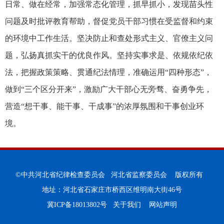
日常、做在经常，加强常态化管理，抓早抓小，发现苗头性
问题及时批评教育帮助，督促党员干部习惯在受监督和约束
的环境中工作生活。坚决防止和查处形式主义、官僚主义问
题，弘扬真抓实干的优良作风。坚持实事求是、依规依纪依
法，把握政策策略、贯通纪法情理，准确运用“四种形态”，
做到“三个区分开来”，激励广大干部心无旁骛、奋勇争先，
营造“想干事、能干事、干成事”的浓厚氛围和干事创业环
境。
©中共河北省纪律检查委员会 河北省监察委员会 版权所有
地址：河北省石家庄市桥西区维明南大街46号
冀ICP备18013802号
关于我们
网站声明