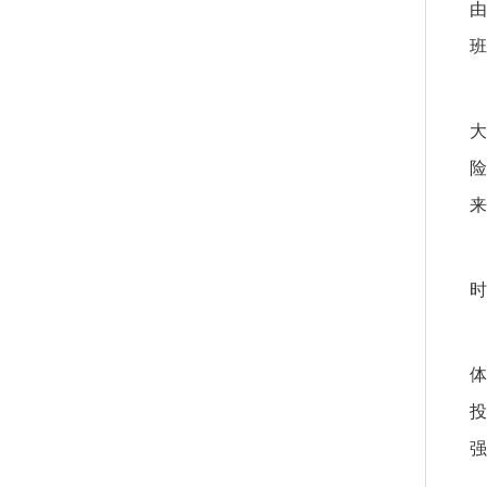
由
班
大
险
来
时
体
投
强