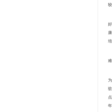
较
好
康
培
难
为
驻
点
年