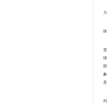
力
殊
货
情
部
象
意
列