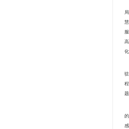
局
慧
服
高
化
驻
程
题
的
感