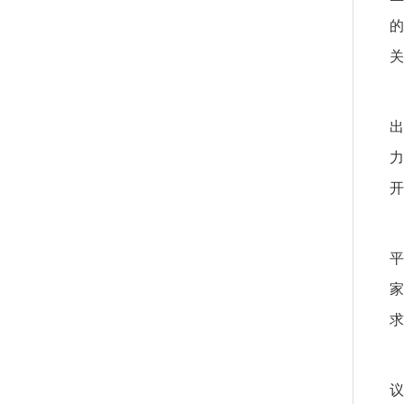
的
关
出
力
开
平
家
求
议