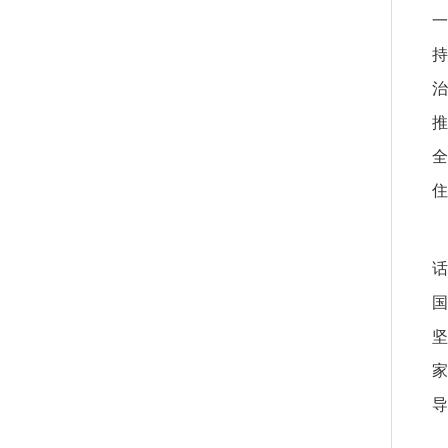
一
持
治
推
全
住
话
国
坚
家
导