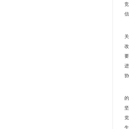
竞
信
关
改
要
进
协
的
坚
党
生