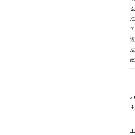
么
法
习
近
建
建
2
主
工