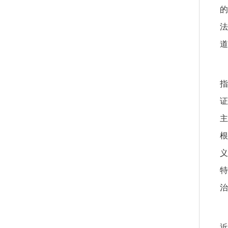
的
法
道
指
证
主
根
义
特
治
近