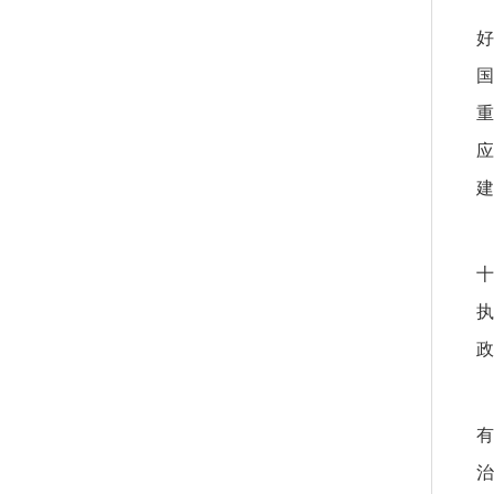
好
国
重
应
建
十
执
政
有
治