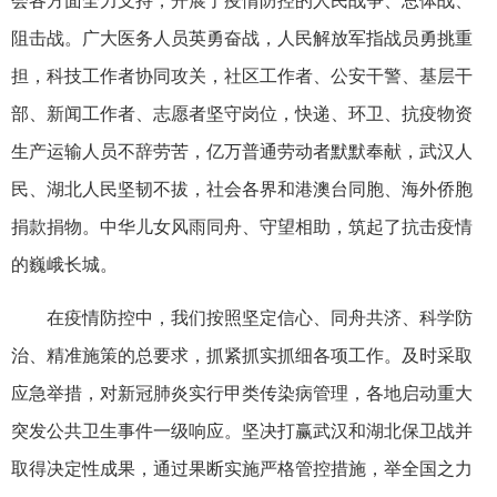
会各方面全力支持，开展了疫情防控的人民战争、总体战、
阻击战。广大医务人员英勇奋战，人民解放军指战员勇挑重
担，科技工作者协同攻关，社区工作者、公安干警、基层干
部、新闻工作者、志愿者坚守岗位，快递、环卫、抗疫物资
生产运输人员不辞劳苦，亿万普通劳动者默默奉献，武汉人
民、湖北人民坚韧不拔，社会各界和港澳台同胞、海外侨胞
捐款捐物。中华儿女风雨同舟、守望相助，筑起了抗击疫情
的巍峨长城。
在疫情防控中，我们按照坚定信心、同舟共济、科学防
治、精准施策的总要求，抓紧抓实抓细各项工作。及时采取
应急举措，对新冠肺炎实行甲类传染病管理，各地启动重大
突发公共卫生事件一级响应。坚决打赢武汉和湖北保卫战并
取得决定性成果，通过果断实施严格管控措施，举全国之力