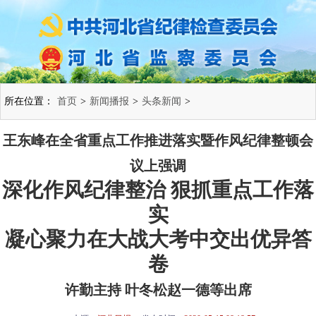
所在位置：
首页
>
新闻播报
>
头条新闻
>
王东峰在全省重点工作推进落实暨作风纪律整顿会
议上强调
深化作风纪律整治 狠抓重点工作落
实
凝心聚力在大战大考中交出优异答
卷
许勤主持 叶冬松赵一德等出席