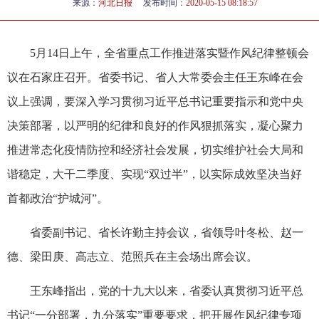
来源：
河北日报
发布时间：
2020-05-15 08:18:57
5月14日上午，全省重点工作推进落实暨作风纪律整顿会
议在石家庄召开。省委书记、省人大常委会主任王东峰在会
议上强调，要深入学习贯彻习近平总书记重要指示和党中央
决策部署，以严明的纪律和良好的作风狠抓落实，凝心聚力
推进常态化疫情防控和经济社会发展，切实维护社会大局和
谐稳定，大干二季度、实现“双过半”，以实际成效坚决当好
首都政治“护城河”。
省委副书记、省长许勤主持会议，省领导叶冬松、赵一
德、梁田庚、高志立、范照兵在主会场出席会议。
王东峰指出，党的十九大以来，省委认真贯彻习近平总
书记“一分部署，九分落实”重要要求，把开展作风纪律专项