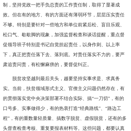
制，坚持党政一把手负总责的工作责任制，取得了显著成
效。但在有的地方、有的方面还有薄弱环节，层层压实责任
不够。特别是要针对一些地方和单位前紧后松、盲目乐观、
松口气、歇歇脚的现象，加强监督检查和谈话提醒，重点督
促领导班子特别是书记自觉担起责任，以身作则、以上率
下，真正把责任落下去、落到底。对责任落实不力的，要严
肃追责问责，有松懈麻痹的，要督促纠正。
脱贫攻坚越到最后关头，越要坚持实事求是、求真务
实。当前，扶贫领域形式主义、官僚主义问题仍然存在，有
的贯彻落实党中央决策部署不结合实际、搞“一刀切”，有的
口号多、实事做得少，有的热衷打造“经典路线”、“路边工
程”，有的重数量轻质量、搞数字脱贫、虚假脱贫，还有的多
头督查检查考核、重复要报表材料等。这些问题，都要认真