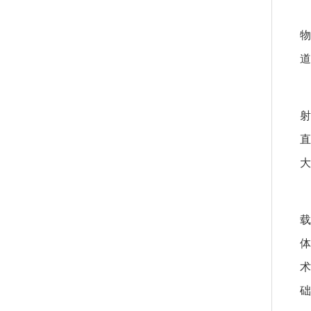
物
道
射
直
大
载
体
术
础