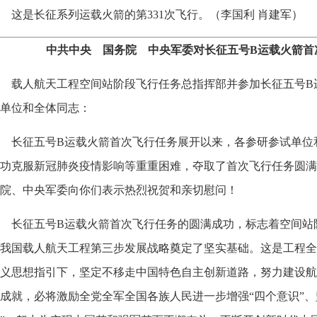
这是长征系列运载火箭的第331次飞行。（李国利 肖建军）
中共中央 国务院 中央军委对长征五号B运载火箭首
载人航天工程空间站阶段飞行任务总指挥部并参加长征五号B
单位和全体同志：
长征五号B运载火箭首次飞行任务展开以来，各参研参试单位
功克服新冠肺炎疫情影响等重重困难，夺取了首次飞行任务圆满
院、中央军委向你们表示热烈祝贺和亲切慰问！
长征五号B运载火箭首次飞行任务的圆满成功，标志着空间站
我国载人航天工程第三步发展战略奠定了坚实基础。这是工程全
义思想指引下，坚定不移走中国特色自主创新道路，努力建设航
成就，必将激励全党全军全国各族人民进一步增强“四个意识”、