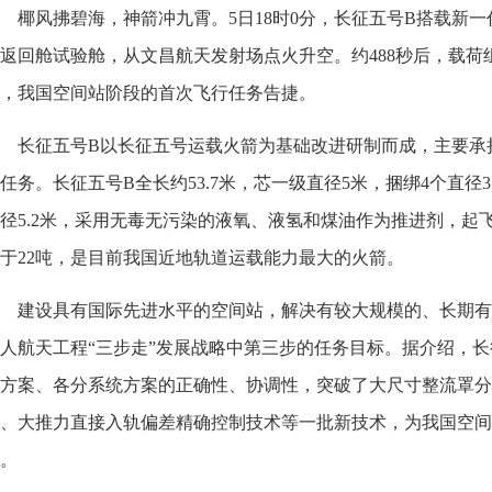
椰风拂碧海，神箭冲九霄。5日18时0分，长征五号B搭载新
返回舱试验舱，从文昌航天发射场点火升空。约488秒后，载荷
，我国空间站阶段的首次飞行任务告捷。
长征五号B以长征五号运载火箭为基础改进研制而成，主要承
任务。长征五号B全长约53.7米，芯一级直径5米，捆绑4个直径3.
径5.2米，采用无毒无污染的液氧、液氢和煤油作为推进剂，起飞
于22吨，是目前我国近地轨道运载能力最大的火箭。
建设具有国际先进水平的空间站，解决有较大规模的、长期有
人航天工程“三步走”发展战略中第三步的任务目标。据介绍，
方案、各分系统方案的正确性、协调性，突破了大尺寸整流罩分
、大推力直接入轨偏差精确控制技术等一批新技术，为我国空间
。