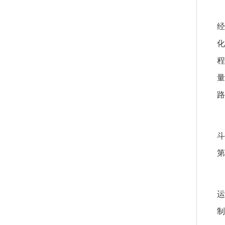
经
化
程
量
路
斗
第
运
制