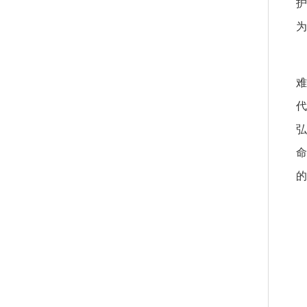
护
为
难
代
弘
命
的