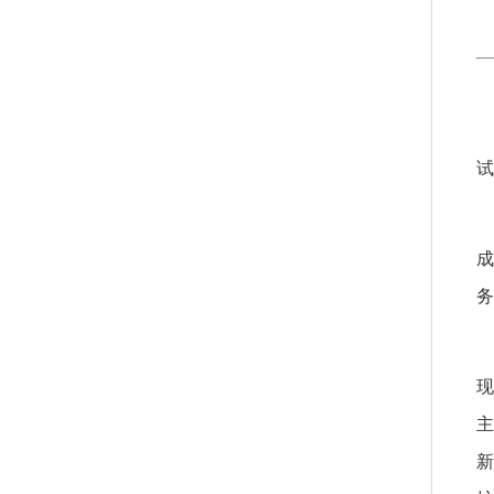
试
成
务
现
主
新