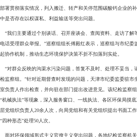
部署贯彻落实情况，列入搬迁、转产和关停范围碳酸钙企业的补
中是否存在以权谋私、利益输送等突出问题。
“我们主要通过个别谈话、召开座谈会、查阅资料、走访了解
电话受理群众举报。”巡察组组长傅殿红表示，巡察组与市纪委
起协作机制，推动生态环境保护决策不折不扣落到实处。
“对群众反映的沟渠水污染问题，答复不及时、处理不妥当，
检监察组。”针对近期督查时发现的问题，天津市纪委监委驻市
室负责人作出检查，并向驻在部门提出改进意见。该纪检监察组
“机械执法”等现象，深入服务窗口、一线执法、各区环保局摸
层党组织负责人20余人次，向局党组和有关党组织提出书面工作
“四种形态”处理50人次。
面对环保领域形式主义官僚主义突出问题，各地纪检监察机关