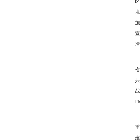
区
境
施
查
清
省
共
战
P
重
建