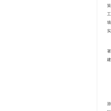
策
工
墙
实
署
建
游