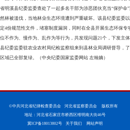
省明溪县纪委监委查处了一起多名干部为涉恶团伙充当“保护伞”
然林被滥伐，当地林业生态环境遭到严重破坏。该县纪委监委以
定4份规范性文件，堵塞制度漏洞，同时在全县开展生态环保专
位不作为、慢作为、乱作为等行为，共发现问题21个，下发主体责
县纪委监委驻农业农村局纪检监察组来到县林业局调研督导，了
区域已全部复绿。（中央纪委国家监委网站 左翰嫡）
©中共河北省纪律检查委员会 河北省监察委员会 版权所有
地址：河北省石家庄市桥西区维明南大街46号
冀ICP备18013802号
关于我们
网站声明