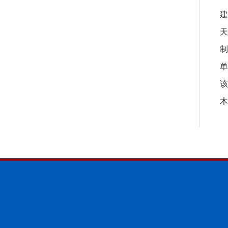
建
天
制
单
该
木