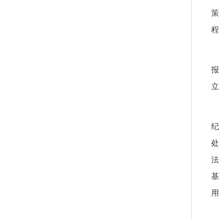
策
程
报
立
纪
处
法
基
用