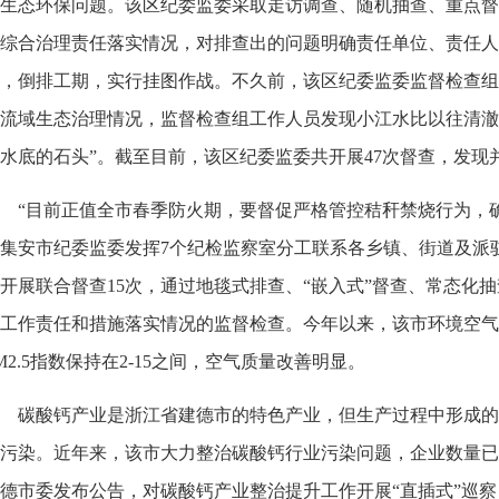
生态环保问题。该区纪委监委采取走访调查、随机抽查、重点督
综合治理责任落实情况，对排查出的问题明确责任单位、责任人
，倒排工期，实行挂图作战。不久前，该区纪委监委监督检查组
流域生态治理情况，监督检查组工作人员发现小江水比以往清澈
水底的石头”。截至目前，该区纪委监委共开展47次督查，发现
“目前正值全市春季防火期，要督促严格管控秸秆禁烧行为，
集安市纪委监委发挥7个纪检监察室分工联系各乡镇、街道及派
开展联合督查15次，通过地毯式排查、“嵌入式”督查、常态化
工作责任和措施落实情况的监督检查。今年以来，该市环境空气
M2.5指数保持在2-15之间，空气质量改善明显。
碳酸钙产业是浙江省建德市的特色产业，但生产过程中形成的
污染。近年来，该市大力整治碳酸钙行业污染问题，企业数量已从1
德市委发布公告，对碳酸钙产业整治提升工作开展“直插式”巡