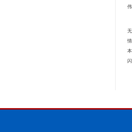
伟
无
情
本
闪