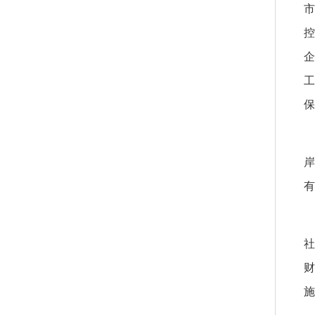
市
控
企
工
保
岸
有
社
财
施