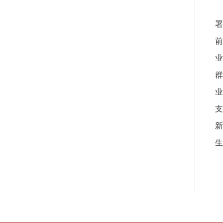
署
前
业
群
业
支
新
生