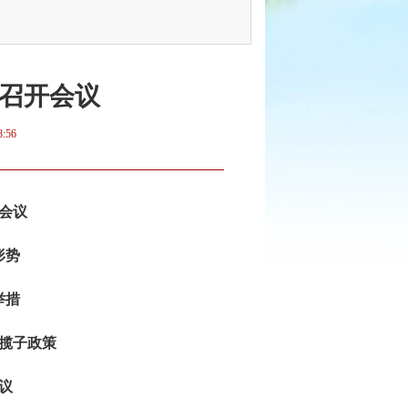
召开会议
8:56
会议
形势
举措
揽子政策
议