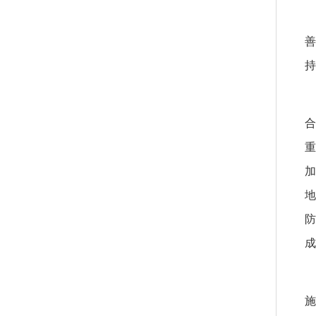
善
持
合
重
加
地
防
成
施