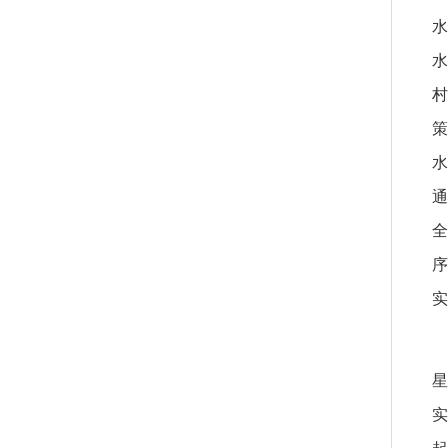
水
水
村
策
水
通
全
序
实
星
实