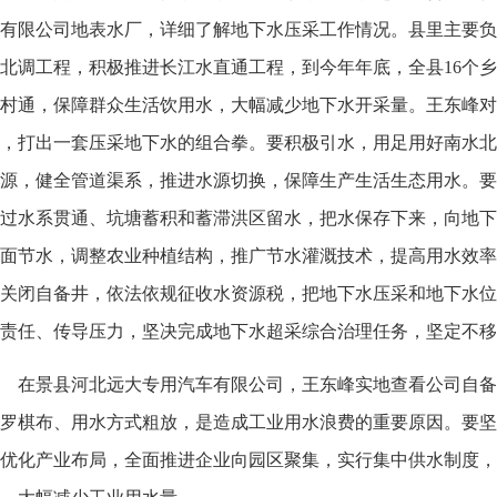
有限公司地表水厂，详细了解地下水压采工作情况。县里主要负
北调工程，积极推进长江水直通工程，到今年年底，全县16个
村通，保障群众生活饮用水，大幅减少地下水开采量。王东峰对
，打出一套压采地下水的组合拳。要积极引水，用足用好南水北
源，健全管道渠系，推进水源切换，保障生产生活生态用水。要
过水系贯通、坑塘蓄积和蓄滞洪区留水，把水保存下来，向地下
面节水，调整农业种植结构，推广节水灌溉技术，提高用水效率
关闭自备井，依法依规征收水资源税，把地下水压采和地下水位
责任、传导压力，坚决完成地下水超采综合治理任务，坚定不移
在景县河北远大专用汽车有限公司，王东峰实地查看公司自备
罗棋布、用水方式粗放，是造成工业用水浪费的重要原因。要坚
优化产业布局，全面推进企业向园区聚集，实行集中供水制度，