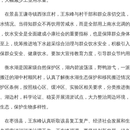
，大幅减少工业用水量。
在景县王谦寺镇西张庄村，王东峰与村干部和群众亲切交流，
水情况。当得知群众不再饮用苦咸水，而是全部用上南水北调的
，饮水安全是全面建成小康社会的重要指标，也是保障群众身体
至上，统筹推进地下水超采综合治理与群众饮水安全，积极引入
保群众安全、健康饮水。要加大宣传教育力度，引导群众节约用
衡水湖是国家级自然保护区，湖内碧波荡漾，野鸭游弋，一派
搬迁的湖中村顺民村，认真了解衡水湖生态保护和移民搬迁情况
护区条例，按照核心区、缓冲区、实验区相关要求，分类推进衡
、湖边村，科学论证、稳妥开展清淤试点，大力整治周边环境，
生态，保护生物多样性。
在枣强县，王东峰认真听取该县复工复产、经济社会发展和生