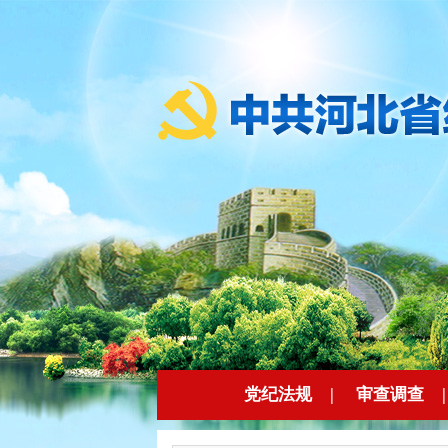
党纪法规
|
审查调查