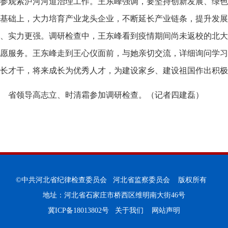
参观索泸河河道治理工作。王东峰强调，要坚持创新发展、绿色
基础上，大力培育产业龙头企业，不断延长产业链条，提升发展
、实力更强。调研检查中，王东峰看到疫情期间尚未返校的北大
愿服务。王东峰走到王心仪面前，与她亲切交流，详细询问学习
长才干，将来成长为优秀人才，为建设家乡、建设祖国作出积极
省领导高志立、时清霜参加调研检查。
（记者四建磊）
©中共河北省纪律检查委员会 河北省监察委员会 版权所有
地址：河北省石家庄市桥西区维明南大街46号
冀ICP备18013802号
关于我们
网站声明