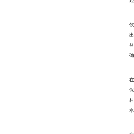
起
饮
出
益
确
在
保
村
水