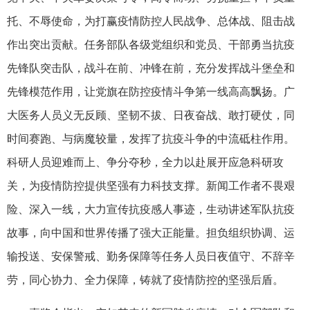
托、不辱使命，为打赢疫情防控人民战争、总体战、阻击战
作出突出贡献。任务部队各级党组织和党员、干部勇当抗疫
先锋队突击队，战斗在前、冲锋在前，充分发挥战斗堡垒和
先锋模范作用，让党旗在防控疫情斗争第一线高高飘扬。广
大医务人员义无反顾、坚韧不拔、日夜奋战、敢打硬仗，同
时间赛跑、与病魔较量，发挥了抗疫斗争的中流砥柱作用。
科研人员迎难而上、争分夺秒，全力以赴展开应急科研攻
关，为疫情防控提供坚强有力科技支撑。新闻工作者不畏艰
险、深入一线，大力宣传抗疫感人事迹，生动讲述军队抗疫
故事，向中国和世界传播了强大正能量。担负组织协调、运
输投送、安保警戒、勤务保障等任务人员日夜值守、不辞辛
劳，同心协力、全力保障，铸就了疫情防控的坚强后盾。