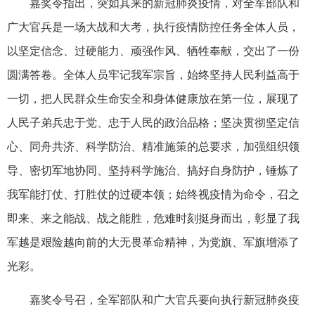
嘉奖令指出，突如其来的新冠肺炎疫情，对全军部队和
广大官兵是一场大战和大考，执行疫情防控任务全体人员，
以坚定信念、过硬能力、顽强作风、牺牲奉献，交出了一份
圆满答卷。全体人员牢记我军宗旨，始终坚持人民利益高于
一切，把人民群众生命安全和身体健康放在第一位，展现了
人民子弟兵忠于党、忠于人民的政治品格；坚决贯彻坚定信
心、同舟共济、科学防治、精准施策的总要求，加强组织领
导、密切军地协同、坚持科学施治、搞好自身防护，锤炼了
我军能打仗、打胜仗的过硬本领；始终视疫情为命令，召之
即来、来之能战、战之能胜，危难时刻挺身而出，彰显了我
军越是艰险越向前的大无畏革命精神，为党旗、军旗增添了
光彩。
嘉奖令号召，全军部队和广大官兵要向执行新冠肺炎疫