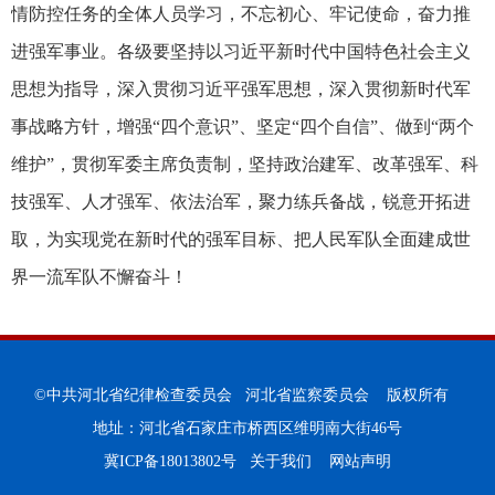
情防控任务的全体人员学习，不忘初心、牢记使命，奋力推
进强军事业。各级要坚持以习近平新时代中国特色社会主义
思想为指导，深入贯彻习近平强军思想，深入贯彻新时代军
事战略方针，增强“四个意识”、坚定“四个自信”、做到“两个
维护”，贯彻军委主席负责制，坚持政治建军、改革强军、科
技强军、人才强军、依法治军，聚力练兵备战，锐意开拓进
取，为实现党在新时代的强军目标、把人民军队全面建成世
界一流军队不懈奋斗！
©中共河北省纪律检查委员会 河北省监察委员会 版权所有
地址：河北省石家庄市桥西区维明南大街46号
冀ICP备18013802号
关于我们
网站声明