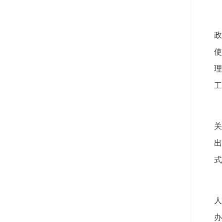
政
使
理
工
“
关
出
式
中
人
办