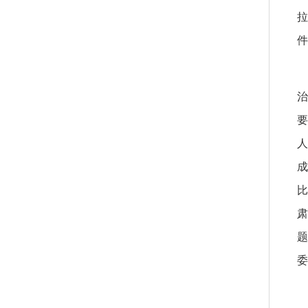
拉
件
治
要
人
成
比
肃
题
委