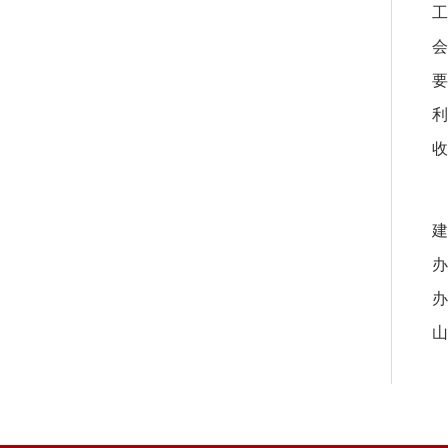
工
会
要
利
收
新
建
办
办
山