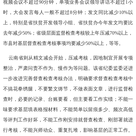
视频会议不超过90分钟，单项业务会议领导讲话不超过1小
时，大会发言每人一般不超过8分钟；发文同比减少10%以
上，特别是省扶贫开发领导小组、省扶贫办今年发文均要比
去年减少50%；省级层面监督检查考核较上年压减70%以上，
市县对基层督查检查考核事项均要减少50%以上，等等。
云南省则从精文减会开始，压减考核，因地制宜开展专项
整治，严肃问责不作为、慢作为等问题。该省纪委监委还进
一步改进完善督查检查考核办法，明确要求督查检查考核中
不搞花拳绣腿，不要繁文缛节，不做表面文章，进行监督检
查时，必要的记录、台账要看，但主要看工作实绩；不能一
味要求基层填表格报材料，不能简单以留痕多少、频次高低
等评判工作好坏，不能工作刚安排就督查检查、刚部署就进
行考核，不能兴师动众、重复扎堆，影响基层的正常工作。