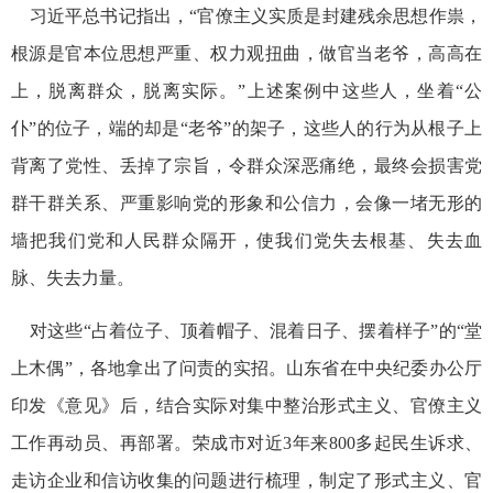
习近平总书记指出，“官僚主义实质是封建残余思想作祟，
根源是官本位思想严重、权力观扭曲，做官当老爷，高高在
上，脱离群众，脱离实际。”上述案例中这些人，坐着“公
仆”的位子，端的却是“老爷”的架子，这些人的行为从根子上
背离了党性、丢掉了宗旨，令群众深恶痛绝，最终会损害党
群干群关系、严重影响党的形象和公信力，会像一堵无形的
墙把我们党和人民群众隔开，使我们党失去根基、失去血
脉、失去力量。
对这些“占着位子、顶着帽子、混着日子、摆着样子”的“堂
上木偶”，各地拿出了问责的实招。山东省在中央纪委办公厅
印发《意见》后，结合实际对集中整治形式主义、官僚主义
工作再动员、再部署。荣成市对近3年来800多起民生诉求、
走访企业和信访收集的问题进行梳理，制定了形式主义、官