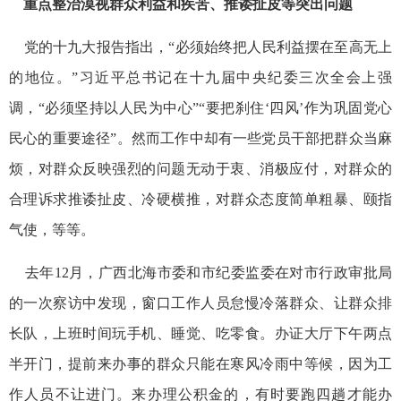
重点整治漠视群众利益和疾苦、推诿扯皮等突出问题
党的十九大报告指出，“必须始终把人民利益摆在至高无上
的地位。”习近平总书记在十九届中央纪委三次全会上强
调，“必须坚持以人民为中心”“要把刹住‘四风’作为巩固党心
民心的重要途径”。然而工作中却有一些党员干部把群众当麻
烦，对群众反映强烈的问题无动于衷、消极应付，对群众的
合理诉求推诿扯皮、冷硬横推，对群众态度简单粗暴、颐指
气使，等等。
去年12月，广西北海市委和市纪委监委在对市行政审批局
的一次察访中发现，窗口工作人员怠慢冷落群众、让群众排
长队，上班时间玩手机、睡觉、吃零食。办证大厅下午两点
半开门，提前来办事的群众只能在寒风冷雨中等候，因为工
作人员不让进门。来办理公积金的，有时要跑四趟才能办