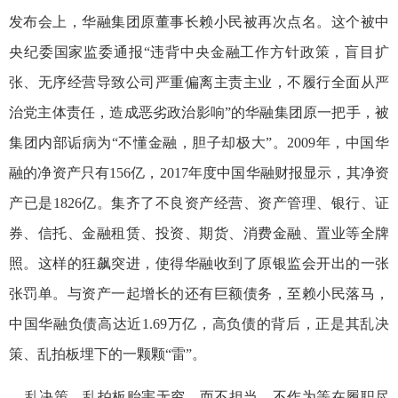
发布会上，华融集团原董事长赖小民被再次点名。这个被中
央纪委国家监委通报“违背中央金融工作方针政策，盲目扩
张、无序经营导致公司严重偏离主责主业，不履行全面从严
治党主体责任，造成恶劣政治影响”的华融集团原一把手，被
集团内部诟病为“不懂金融，胆子却极大”。2009年，中国华
融的净资产只有156亿，2017年度中国华融财报显示，其净资
产已是1826亿。集齐了不良资产经营、资产管理、银行、证
券、信托、金融租赁、投资、期货、消费金融、置业等全牌
照。这样的狂飙突进，使得华融收到了原银监会开出的一张
张罚单。与资产一起增长的还有巨额债务，至赖小民落马，
中国华融负债高达近1.69万亿，高负债的背后，正是其乱决
策、乱拍板埋下的一颗颗“雷”。
乱决策、乱拍板贻害无穷，而不担当、不作为等在履职尽