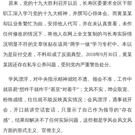
原来，党的十九大胜利召开以后，长寿区委要求全区干部
职工深入学习党的十九大精神，并撰写心得体会。而黄某某
却以业务繁忙为由，安排他人代写，并在未认真查看，未作
任何修改的情况下，将他人在网上全文复制的与长寿实际情
况明显不符的文章张贴在该局“两学一做”学习专栏中。本以
为是应付交差，不料却成了反面典型。2018年9月30日，黄某
某因还存在私车公养问题，受到党内严重警告处分。
学风漂浮，对中央指示精神就吃不透、领会不准，工作中
就容易“想咋干就咋干”甚至“对着干”；文风不实，哗众取宠、
粉饰成绩，往往就不能反映真实情况；会风漂浮，遇事就开
会，开口就讲空话套话，只显示了自己作为领导的“存在
感”，结果却解决不了任何实际问题，这些都是学风会风文风
方面的形式主义、官僚主义。