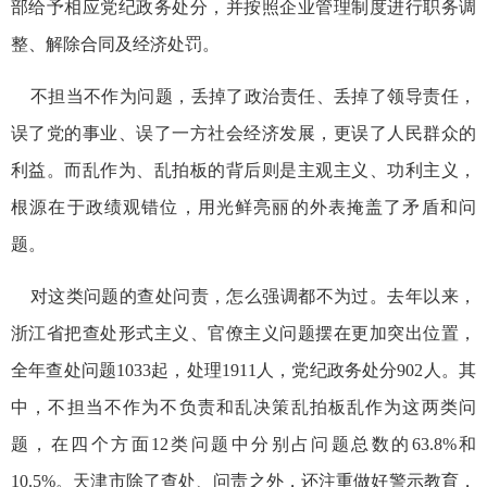
部给予相应党纪政务处分，并按照企业管理制度进行职务调
整、解除合同及经济处罚。
不担当不作为问题，丢掉了政治责任、丢掉了领导责任，
误了党的事业、误了一方社会经济发展，更误了人民群众的
利益。而乱作为、乱拍板的背后则是主观主义、功利主义，
根源在于政绩观错位，用光鲜亮丽的外表掩盖了矛盾和问
题。
对这类问题的查处问责，怎么强调都不为过。去年以来，
浙江省把查处形式主义、官僚主义问题摆在更加突出位置，
全年查处问题1033起，处理1911人，党纪政务处分902人。其
中，不担当不作为不负责和乱决策乱拍板乱作为这两类问
题，在四个方面12类问题中分别占问题总数的63.8%和
10.5%。天津市除了查处、问责之外，还注重做好警示教育，