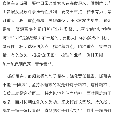
官僚主义成果；要把日常监督实实在在做起来、做到位；巩
固发展反腐败斗争压倒性胜利，要突出重点、精准有力，紧
盯重大工程、重点领域、关键岗位，强化对权力集中、资金
密集、资源富集的部门和行业的监督……落实的“实”往往
与“细”“小”是紧密联系在一起的，要把大目标拆解成小目标、
阶段性目标，选好切入点、找准着力点、瞄准重点，集中力
量、有的放矢，根据“施工图”，梳理作业单、倒排工期，一
项一项做细做实，善作善成。
抓好落实，必须发扬钉钉子精神，强化责任担当。抓落实
不能“一阵风”，坚持不懈靠的就是钉钉子精神。这种精神，
实质上就是迎难而上、持之以恒的斗争精神，面对困难敢于
攻坚，面对长期任务久久为功。坚决打好攻坚战、持久战，
就要一锤一锤接着敲，直到把钉子钉实钉牢，钉牢一颗再钉