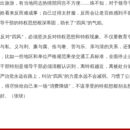
外出旅游，有当地同志热情陪同岂不方便……殊不知，对于领导
百姓看来反而难成事；自己过得太舒服，反而会让老百姓感到不
导干部的特权思想根深蒂固，助长了“四风”的气焰。
反对“四风”，必须坚决反对特权思想和特权现象。不仅要教育
公与私、义与利、廉与腐、俭与奢、苦与乐、亲与清的关系，还
间，比如一些地区和单位严格规范乘坐交通工具标准，全面停止
员干部特别是领导干部必须清醒认识到，离特权越近，离被处分
严治党永远在路上，纠治“四风”的力度永远不会减弱。习惯了公
，得尽快给自己来一场“消费降级”，不该享受的特权想都别去
好。（张琰）