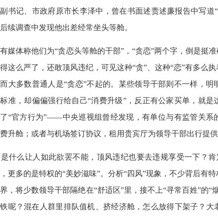
副书记、市政府原市长李泽中，曾在书面述责述廉报告中写道“
后续调查中发现他出差经常坐头等舱。
媒体称他们为“贪恋头等舱的干部”，“贪恋”两个字，倒是挺准
得这么严了，还敢顶风违纪，可见这种“贪”、这种“恋”有多么
而大多数普通人是“贪恋”不起的。某些领导干部则不一样，明
标准，却偏偏强行给自己“消费升级”，反正有公家买单，就是
了“官方行为”——中央巡视组曾经发现，有单位与有监管关系
费升舱；或者与机场签订协议，租用贵宾厅为领导干部出行提供
是什么让人如此欲罢不能，顶风违纪也要去违规享受一下？肯定
，更多的是特权的“美妙滋味”。分析“四风”现象，不少背后有
界，将少数领导干部隔绝在“舒适区”里，接不上“寻常百姓”的“
地铁呢？混在人群里排队值机、挤经济舱，怎么放得下架子？大