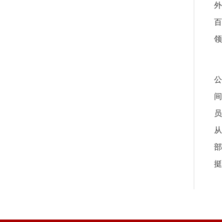
领
从
部
挺