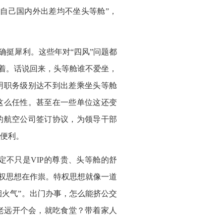
自己国内外出差均不坐头等舱”，
确挺犀利。这些年对“四风”问题都
执着。话说回来，头等舱谁不爱坐，
明职务级别达不到出差乘坐头等舱
这么任性。甚至在一些单位这还变
的航空公司签订协议，为领导干部
便利。
不只是VIP的尊贵、头等舱的舒
特权思想在作祟。特权思想就像一道
烟火气”。出门办事，怎么能挤公交
老远开个会，就吃食堂？带着家人