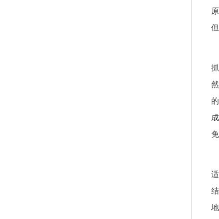
原
但
有
抓
然
的
成
免
适
结