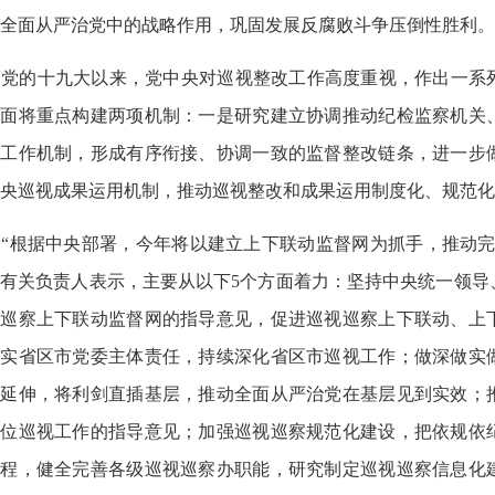
全面从严治党中的战略作用，巩固发展反腐败斗争压倒性胜利。
党的十九大以来，党中央对巡视整改工作高度重视，作出一系
方面将重点构建两项机制：一是研究建立协调推动纪检监察机关
的工作机制，形成有序衔接、协调一致的监督整改链条，进一步
央巡视成果运用机制，推动巡视整改和成果运用制度化、规范化
“根据中央部署，今年将以建立上下联动监督网为抓手，推动完
有关负责人表示，主要从以下5个方面着力：坚持中央统一领导
视巡察上下联动监督网的指导意见，促进巡视巡察上下联动、上
压实省区市党委主体责任，持续深化省区市巡视工作；做深做实
层延伸，将利剑直插基层，推动全面从严治党在基层见到实效；
单位巡视工作的指导意见；加强巡视巡察规范化建设，把依规依
过程，健全完善各级巡视巡察办职能，研究制定巡视巡察信息化