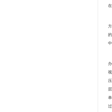
在
中
办