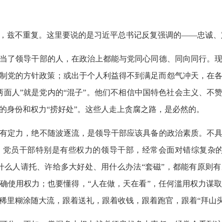
，兹不重复。这里要说的是习近平总书记反复强调的——忠诚、
当了领导干部的人，在政治上都能与党同心同德、同向同行。现
制党的方针政策；或出于个人利益得不到满足而怨气冲天，在
两面人”就是党内的“混子”。他们不相信中国特色社会主义、不赞
的身份和权力“捞好处”。这些人走上贪腐之路，是必然的。
有定力，绝不随波逐流，是领导干部应该具备的政治素质。不具
。党员干部特别是有些权力的领导干部，经常会面对错综复杂的
什么人请托、许给多大好处、用什么办法“套磁”，都能有原则
确使用权力；也要懂得，“人在做，天在看”，任何滥用权力谋
稀里糊涂随大流，跟着送礼，跟着收钱，跟着跑官，跟着“拜山头