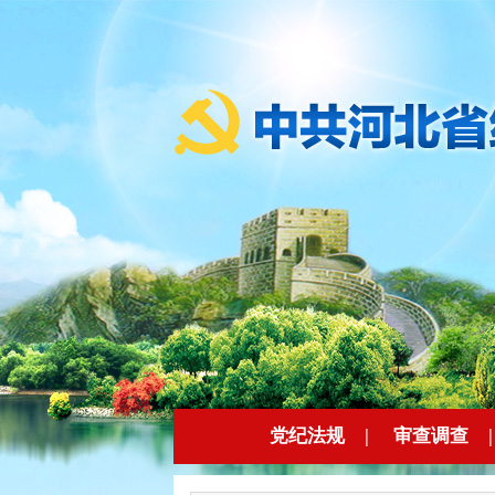
党纪法规
|
审查调查