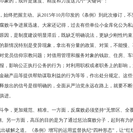
象的，或许是速度、精度和力度这几个“关键词”：
始终把握主动。从2015年10月印发的《条例》到此次修订，
腐败斗争进展迅速。大家还记得，过去有些单位小金库化公为私
原因，是制度建设明显滞后，既缺乏明确说法，更缺少刚性约束
的新情况特别是变异现象，拿出有分量的政策、对策，不能慢、
对党员信仰宗教问题；对借用管理和服务对象的钱款、住房、车
报，影响公正执行公务的行为；对利用职权或者职务上的影响，
金融产品等提供帮助谋取利益的行为等等，作出处分规定。这些
释放出的信号是很明确的，全面从严治党永远在路上，就要不断
俱进。
争，更加规范、精准。一方面，反腐败必须坚持“无禁区、全覆
糊。另一方面，高压的目的是为了通过惩治腐败分子，起到有力
找出破解之道。《条例》增写的运用监督执纪“四种形态”，让“红