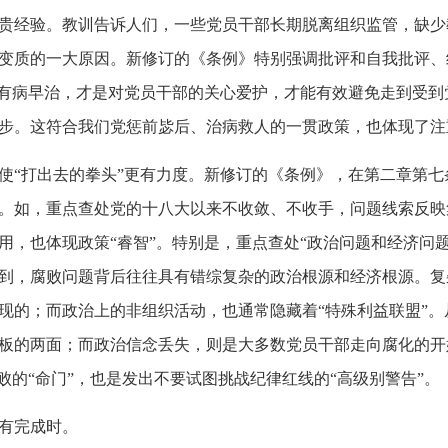
贵经验。教训告诉人们，一些党员干部长期脱离组织监管，缺少
变质的一大原因。新修订的《条例》特别强调批评和自我批评、
，有病早治，才是对党员干部的关心爱护，才能有效避免走到受
步。这符合我们党惩前毖后、治病救人的一贯政策，也体现了注
“打出去的拳头”更有力度。新修订的《条例》，在第二章第七
。如，重点查处党的十八大以来不收敛、不收手，问题线索反映
用，也体现政策“睿智”。特别是，重点查处“政治问题和经济问
到，腐败问题背后往往具有错综复杂的政治根源和经济根源。复
现的；而政治上的非组织活动，也通常隐藏着“特殊利益联盟”
板的两面；而政治信念丢失，则是大多数党员干部走向腐化的开
败的“命门”，也是发出不要试图挑战纪律红线的“高级别警告”。
有完成时。