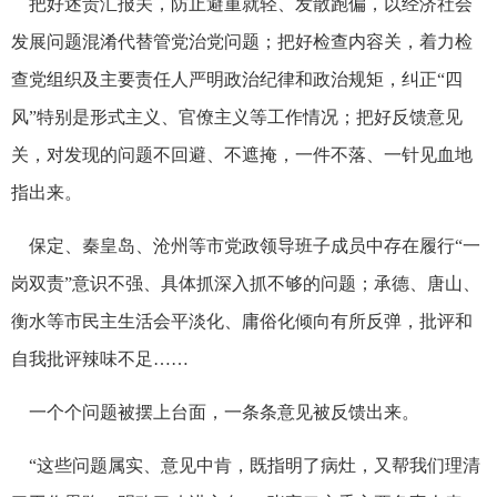
把好述责汇报关，防止避重就轻、发散跑偏，以经济社会
发展问题混淆代替管党治党问题；把好检查内容关，着力检
查党组织及主要责任人严明政治纪律和政治规矩，纠正“四
风”特别是形式主义、官僚主义等工作情况；把好反馈意见
关，对发现的问题不回避、不遮掩，一件不落、一针见血地
指出来。
保定、秦皇岛、沧州等市党政领导班子成员中存在履行“一
岗双责”意识不强、具体抓深入抓不够的问题；承德、唐山、
衡水等市民主生活会平淡化、庸俗化倾向有所反弹，批评和
自我批评辣味不足……
一个个问题被摆上台面，一条条意见被反馈出来。
“这些问题属实、意见中肯，既指明了病灶，又帮我们理清