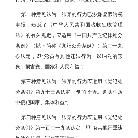
第二种意见认为，张某的行为已涉嫌虚假纳税
申报，违反了《中华人民共和国税收征收管理
法》的有关规定，应适用《中国共产党纪律处分
条例》（以下简称《党纪处分条例》）第二十九
条认定，即“党员有其他违法行为，影响党的形
象，损害党、国家和人民利益”。
第三种意见认为，张某的行为应适用《党纪处
分条例》第九十三条认定，即“在分配、购买住房
中侵犯国家、集体利益”。
第四种意见认为，张某的行为应适用《党纪处
分条例》第一百二十九条认定，即“有其他严重违