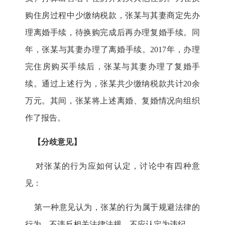
购住房过程中少缴纳税款，张某与其妻商定先办
理离婚手续，待换购完成后再办理复婚手续。同
年，张某与其妻办理了离婚手续。2017年，办理
完住房购买手续后，张某与其妻办理了复婚手
续。通过上述行为，张某共少缴纳税款共计20余
万元。其间，张某将上述离婚、复婚情况向组织
作了报告。
【分歧意见】
对张某的行为应如何认定，讨论中有四种意
见：
第一种意见认为，张某的行为属于规避法律的
行为，不违反相关法律法规，不应认定为违纪。