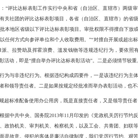
：“评比达标表彰工作实行中央和省（自治区、直辖市）两级
有关社团的评比达标表彰项目，各省（自治区、直辖市）的省
批本地区省级以下评比达标表彰项目。审批权限不得擅自下放或
以任何方式向参评单位和个人收取费用。”“对擅自开展或超出
摊派、拉赞助及挥霍浪费、滥发钱物等违规违纪行为，要依照有
彰活动，即是“擅自举办评比达标表彰活动”。二是必须情节较重
行为与非违纪行为。根据违纪构成四要件，一是该违纪行为主体
者和领导责任者。二是如果按规定经批准而举办表彰活动，也不
规超标准配备使用办公用房，既是直接责任者，又是领导责任者
据中共中央、国务院2013年11月印发的《党政机关厉行节约
、政协机关、审判机关、检察机关，以及工会、共青团、妇联
面是故意。侵犯的客体是廉洁自律制度，我们党厉行节约、艰