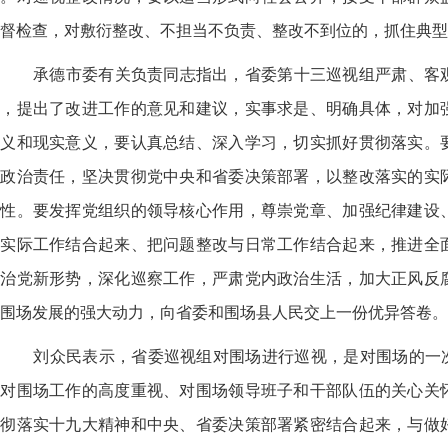
督检查，对敷衍整改、不担当不负责、整改不到位的，抓住典型
承德市委有关负责同志指出，省委第十三巡视组严肃、客
题，提出了改进工作的意见和建议，实事求是、明确具体，对加
意义和现实意义，要认真总结、深入学习，切实抓好贯彻落实。
改政治责任，坚决贯彻党中央和省委决策部署，以整改落实的实
威性。要发挥党组织的领导核心作用，尊崇党章、加强纪律建设
与实际工作结合起来、把问题整改与日常工作结合起来，推进全
党治党新形势，深化巡察工作，严肃党内政治生活，加大正风反
围场发展的强大动力，向省委和围场县人民交上一份优异答卷。
刘众民表示，省委巡视组对围场进行巡视，是对围场的一次
委对围场工作的高度重视、对围场领导班子和干部队伍的关心关
贯彻落实十九大精神和中央、省委决策部署紧密结合起来，与做