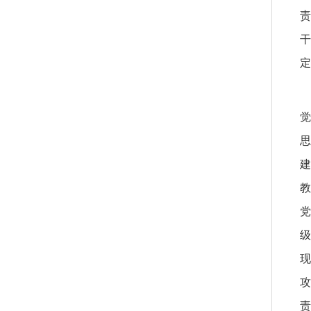
责
定
建
党
级