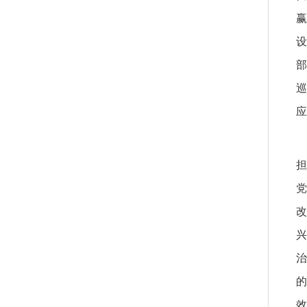
赢
部
应
改
治