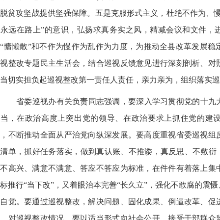
脱贫攻坚战提供坚强保障。五是克服形式主义，杜绝不作为、慢
设永远在路上”的意识，弘扬求真务实之风，精减会议和文件，
“慵懒散”和不作为慢作为乱作为力度，为推动全县改革发展稳
巡视整改专题民主生活会，结合巡视反馈意见进行深刻剖析、对
当切实担负起巡视整改第一责任人责任，亲力亲为，组织落实巡
省委巡视办有关负责同志强调，要深入学习贯彻党的十九
担当，在政治高度上突出党的领导、在政治要求上抓住党的建
党，不断推动全面从严治党向纵深发展。要高度重视省委巡视组
清单，抓好任务落实，做到真认账、不推诿，真反思、不敷衍，
兴不高兴、满意不满意、答应不答应为标准，在件件有着落上集
标推行“当下改”，又着眼治本完善“长久立”，强化不敢腐的震
的自觉。要通过巡视整改，解决问题、固化成果、倒逼改革、促
效。对巡视整改情况，要以适当形式向社会公开，接受干部群众