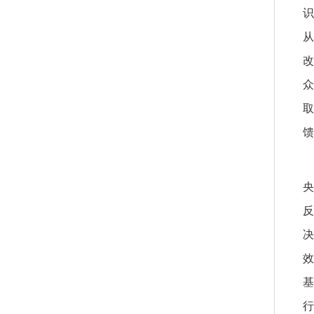
识
从
改
馈
反
行