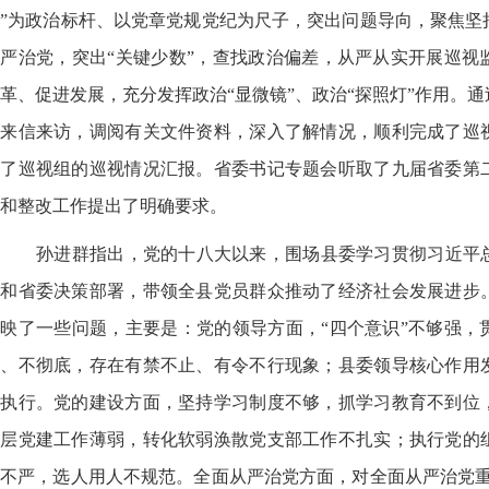
”为政治标杆、以党章党规党纪为尺子，突出问题导向，聚焦坚
严治党，突出“关键少数”，查找政治偏差，从严从实开展巡视
革、促进发展，充分发挥政治“显微镜”、政治“探照灯”作用。
众来信来访，调阅有关文件资料，深入了解情况，顺利完成了巡
取了巡视组的巡视情况汇报。省委书记专题会听取了九届省委第
和整改工作提出了明确要求。
孙进群指出，党的十八大以来，围场县委学习贯彻习近平
央和省委决策部署，带领全县党员群众推动了经济社会发展进步
映了一些问题，主要是：党的领导方面，“四个意识”不够强，
决、不彻底，存在有禁不止、有令不行现象；县委领导核心作用
效执行。党的建设方面，坚持学习制度不够，抓学习教育不到位
基层党建工作薄弱，转化软弱涣散党支部工作不扎实；执行党的
不严，选人用人不规范。全面从严治党方面，对全面从严治党重