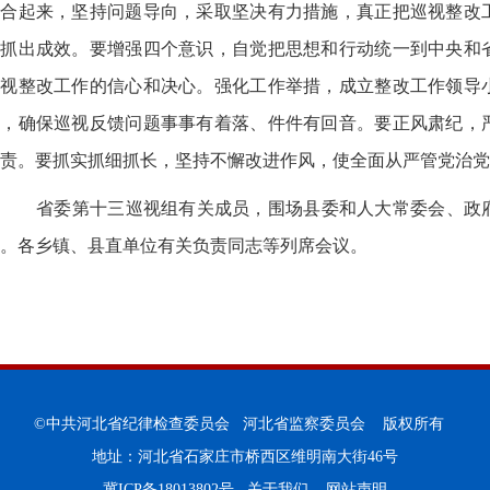
结合起来，坚持问题导向，采取坚决有力措施，真正把巡视整改
好抓出成效。要增强四个意识，自觉把思想和行动统一到中央和
巡视整改工作的信心和决心。强化工作举措，成立整改工作领导
查，确保巡视反馈问题事事有着落、件件有回音。要正风肃纪，
责。要抓实抓细抓长，坚持不懈改进作风，使全面从严管党治党
省委第十三巡视组有关成员，围场县委和人大常委会、政
。各乡镇、县直单位有关负责同志等列席会议。
©中共河北省纪律检查委员会 河北省监察委员会 版权所有
地址：河北省石家庄市桥西区维明南大街46号
冀ICP备18013802号
关于我们
网站声明