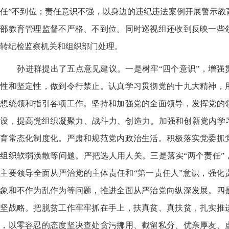
任”不到位；责任意识不强，以身边的违纪违法案例开展警示教
干部教育管理监督不严格、不到位。同时巡视组还收到反映一些
转纪检监察机关和组织部门处理。
孙进群提出了五点意见建议。一是树牢“四个意识”，增强
觉性和坚定性，做到令行禁止。认真学习贯彻党的十九大精神，
思想统领和指引各项工作。坚持和加强党的全面领导，发挥党的
设，提高党组织凝聚力、战斗力、创造力。加强和创新党内学习
教育常态化制度化。严肃和规范党内政治生活。积极落实党委抓
组织软弱涣散等问题。严把选人用人关。三是落实“两个责任”
主要领导全面从严治党的主体责任和“第一责任人”意识，强化
现象和不作为乱作为等问题，推进全面从严治党向纵深发展。四
攻坚战略。把脱贫工作牢牢抓在手上，扶真贫、真扶贫，扎实推
责，以零容忍的态度坚决查处贪污挪用、截留私分、优亲厚友、