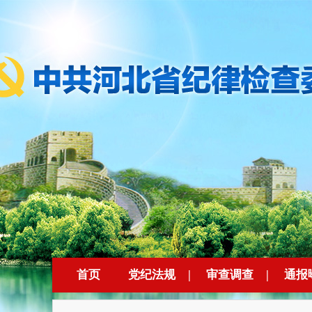
首页
党纪法规
|
审查调查
|
通报