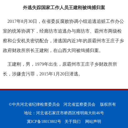
外逃失踪国家工作人员王建刚被缉捕归案
2017年8月30日，在省委反腐败协调小组追逃追赃工作办公
室的统筹协调下，经廊坊市追逃办与廊坊市、霸州市两级检
察和公安机关密切配合，潜逃国内近3年的原霸州市王庄子乡
政府财政所所长王建刚，在山西大同被缉捕归案。
王建刚，男，1979年出生，原霸州市王庄子乡财政所所
长，涉嫌贪污罪，2015年1月20日潜逃。
©中共河北省纪律检查委员会 河北省监察委员会 版权所有
地址：河北省石家庄市桥西区维明南大街46号
冀ICP备18013802号
关于我们
网站声明