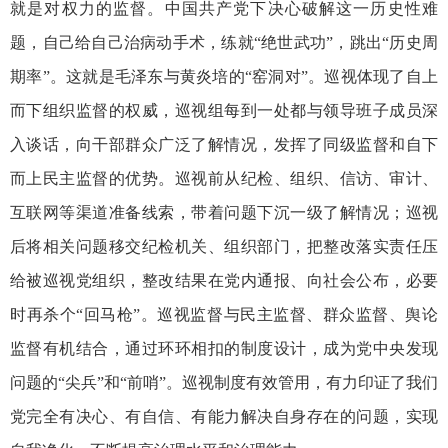
就是对权力的监督。中国共产党下决心破解这一历史性难
题，自己给自己治病动手术，练就“绝世武功”，跳出“历史周
期率”。这就是毛泽东与黄炎培的“窑洞对”。巡视体现了自上
而下组织监督的权威，巡视组每到一处都与领导班子成员深
入谈话，向干部群众广泛了解情况，发挥了同级监督和自下
而上民主监督的优势。巡视前从纪检、组织、信访、审计、
互联网等渠道准备线索，带着问题下沉一级了解情况；巡视
后将相关问题移交纪检机关、组织部门，把整改落实责任压
给被巡视党组织，整改结果在党内通报、向社会公布，必要
时再杀个“回马枪”。巡视监督与民主监督、群众监督、舆论
监督有机结合，通过环环相扣的制度设计，成为党中央发现
问题的“尖兵”和“前哨”。巡视制度有效管用，有力印证了我们
党完全有决心、有自信、有能力解决自身存在的问题，实现