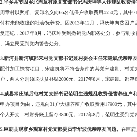
2.平乡县节固乡北周章村原党支部书记冯庆坤等人违规乱收费
周章村以照相、复印名义向66名低保户收取费用4550元，其中71
付村未能收缴的社会抚养费。因2013年12月，冯庆坤向贫困
复违纪，2017年8月，冯庆坤受到撤销党内职务处分，参与乱
、冯立民受到党内警告处分。
3.新河县新河镇郜宋村党支部书记兼村委会主任宋建凯优亲厚
车配件加工扶贫项目，宋建凯将不符合条件的其弟宋建刚、村党
户，两人分别领取扶贫补贴2000元。2017年8月，宋建凯、郜
4.威县常庄镇后屯村党支部书记范明生违规乱收费侵害养殖户
申办项目为由，违规向31户大棚养殖户收取费用17900元，其中1
个人开支，村财务账上留存3800元。2017年8月，范明生受到
5.巨鹿县观寨乡观寨村党支部委员李华波优亲厚友问题。
在巨鹿