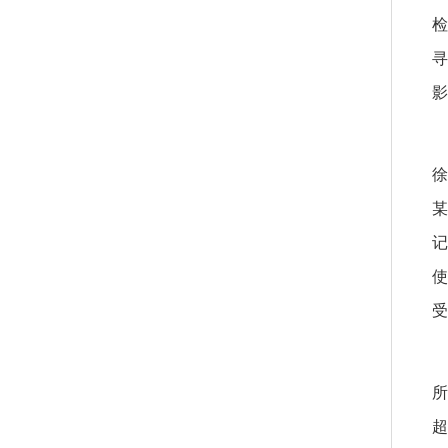
寻
影
使
受