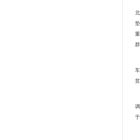
北
垫
重
群
贫
调
于