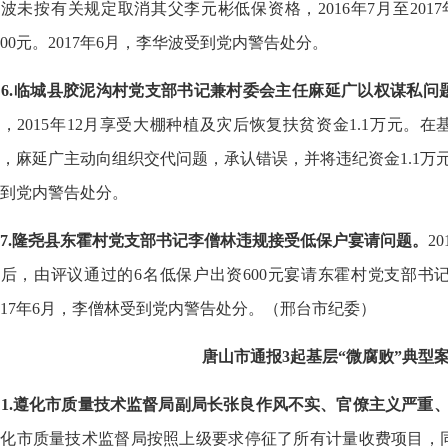
波未按有关规定取消其父李元彬低保资格，2016年7月至201
700元。2017年6月，李华波受到党内警告处分。
6.临城县胶泥沟村党支部书记兼村委会主任麻延广以权谋私问
，2015年12月享受大棚种植及灾后恢复扶贫资金1.1万元。
，麻延广主动向组织交代问题，承认错误，并将违纪资金1.1万元
到党内警告处分。
7.隆尧县东霍村党支部书记李僧林违规接受低保户宴请问题。
2
后，由评议通过的6名低保户出资600元宴请东霍村党支部书
017年6月，李僧林受到党内警告处分。（邢台市纪委）
唐山市通报3起基层“微腐败”典型
1.遵化市质量技术监督局副局长张良作风不实、官僚主义严重
遵化市质量技术监督局按照上级要求停征了所有计量收费项目，