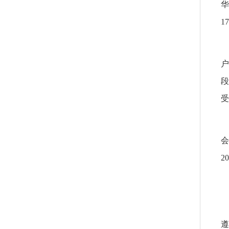
华
1
户
段
受
会
2