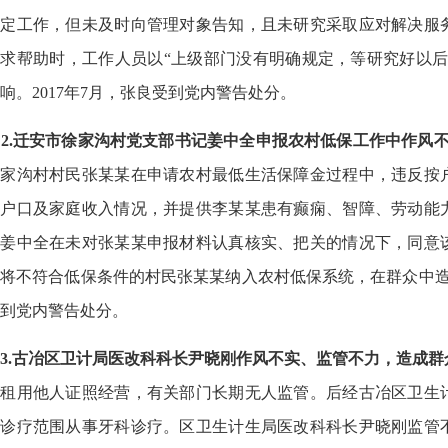
检定工作，但未及时向管理对象告知，且未研究采取应对解决服
求帮助时，工作人员以“上级部门没有明确规定，等研究好以后
响。2017年7月，张良受到党内警告处分。
2.迁安市徐家沟村党支部书记姜中全申报农村低保工作中作风
徐家沟村村民张某某在申请农村最低生活保障金过程中，违反按
某户口及家庭收入情况，并提供李某某患有癫痫、智障、劳动能
记姜中全在未对张某某申报材料认真核实、把关的情况下，同意
将不符合低保条件的村民张某某纳入农村低保系统，在群众中造成
到党内警告处分。
3.古冶区卫计局医改科科长尹晓刚作风不实、监管不力，造成群
所租用他人证照经营，有关部门长期无人监管。后经古冶区卫生
超诊疗范围从事牙科诊疗。区卫生计生局医改科科长尹晓刚监管