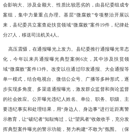
会影响大、涉及金额大、性质比较恶劣的，由县纪委组成专
案组，集中力量重点办理。基层“微腐败”专项整治开展以
来，县纪委共立案查处扶贫领域“微腐败”案件19件，纪律处
分27人，移送司法机关4人。
高压震慑，在通报曝光上发力。县纪委推行通报曝光常态
化，今年以来共通报曝光典型案例6次，其中涉及扶贫领
域“微腐败”案件13件。改变以往通过印发通报、大会通报等
单一模式，结合电视台、微信公众号、广播等多种形式，逐
步实现多角度、多渠道通报曝光，激发群众监督和舆论监督
的社会效应。公开曝光违纪人姓名、单位、职务、职级、主
要违纪事实和处理结果，用“身边人、身边事”进行近距离警
示教育，让“破纪者”知耻悔过，让“望风者”收敛收手，充分发
挥典型案件曝光的警示功能，努力构建“不敢为”氛围。（保