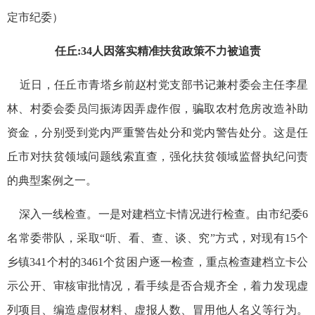
定市纪委）
任丘:34人因落实精准扶贫政策不力被追责
近日，任丘市青塔乡前赵村党支部书记兼村委会主任李星
林、村委会委员闫振涛因弄虚作假，骗取农村危房改造补助
资金，分别受到党内严重警告处分和党内警告处分。这是任
丘市对扶贫领域问题线索直查，强化扶贫领域监督执纪问责
的典型案例之一。
深入一线检查。一是对建档立卡情况进行检查。由市纪委6
名常委带队，采取“听、看、查、谈、究”方式，对现有15个
乡镇341个村的3461个贫困户逐一检查，重点检查建档立卡公
示公开、审核审批情况，看手续是否合规齐全，着力发现虚
列项目、编造虚假材料、虚报人数、冒用他人名义等行为。