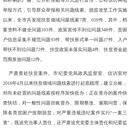
和村喇叭广播、公开栏张贴等方式进行宣传，公布信访网电
举报方式，引导群众举报相关问题线索。脱贫攻坚工作实施
以来，全市共发现扶贫领域问题线索7类、659件，其中，档
案资料不健全问题103件、政策宣传不到位问题348件、贫困
户信息采集不规范问题93件、帮扶形式单一问题27件、入户
帮扶不到位问题72件、扶贫政策未落实问题4件、扶贫资金超
范围发放问题12件。
严肃查处扶贫案件。市纪委党风政风监督室、信访室对
2016年4月以来扶贫领域问题线索进行起底梳理，建立台账，
对尚未处置的问题线索按程序加快批办；正在查办的案件快
查快结，对一般性问题挂账督办、限期整改、逾期问责，保
障各类贫困户按期脱贫；对严重违规违纪案件实行“一案三
查”，既追究当事人责任，还严肃追究党委主体责任和纪委监