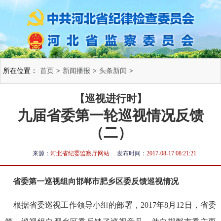
所在位置：
首页
>
新闻播报
>
头条新闻
>
【巡视进行时】
九届省委第一轮巡视情况反馈
（二）
来源：
河北省纪委监察厅网站
发布时间：
2017-08-17 08:21:21
省委第一巡视组向邯郸市肥乡区委反馈巡视情况
根据省委巡视工作领导小组的部署，2017年8月12日，省委