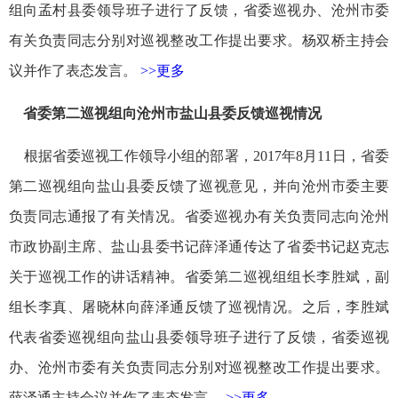
组向孟村县委领导班子进行了反馈，省委巡视办、沧州市委
有关负责同志分别对巡视整改工作提出要求。杨双桥主持会
议并作了表态发言。
>>更多
省委第二巡视组向沧州市盐山县委反馈巡视情况
根据省委巡视工作领导小组的部署，2017年8月11日，省委
第二巡视组向盐山县委反馈了巡视意见，并向沧州市委主要
负责同志通报了有关情况。省委巡视办有关负责同志向沧州
市政协副主席、盐山县委书记薛泽通传达了省委书记赵克志
关于巡视工作的讲话精神。省委第二巡视组组长李胜斌，副
组长李真、屠晓林向薛泽通反馈了巡视情况。之后，李胜斌
代表省委巡视组向盐山县委领导班子进行了反馈，省委巡视
办、沧州市委有关负责同志分别对巡视整改工作提出要求。
薛泽通主持会议并作了表态发言。
>>更多