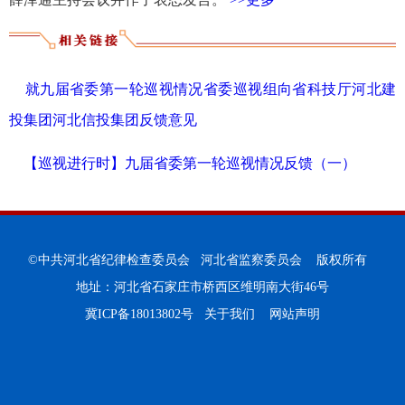
就九届省委第一轮巡视情况省委巡视组向省科技厅河北建
投集团河北信投集团反馈意见
【巡视进行时】九届省委第一轮巡视情况反馈（一）
©中共河北省纪律检查委员会 河北省监察委员会 版权所有
地址：河北省石家庄市桥西区维明南大街46号
冀ICP备18013802号
关于我们
网站声明