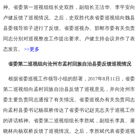
神。省委第一巡视组组长史双胜，副组长王洁华、李平安向
卢健反馈了巡视情况。之后，史双胜代表省委巡视组向魏县
县委领导班子进行了反馈。省委巡视办、邯郸市委有关负责
同志分别对巡视整改工作提出要求。卢健主持会议并作了表
态发言。
>>更多
省委第二巡视组向沧州市孟村回族自治县委反馈巡视情况
根据省委巡视工作领导小组的部署，2017年8月11日，省委
第二巡视组向孟村回族自治县反馈了巡视意见，并向沧州市
委主要负责同志通报了有关情况。省委巡视办有关负责同志
向孟村县委书记杨双桥传达了省委书记赵克志关于巡视工作
的讲话精神。省委第二巡视组组长李胜斌，副组长李真、屠
晓林向杨双桥反馈了巡视情况。之后，李胜斌代表省委巡视