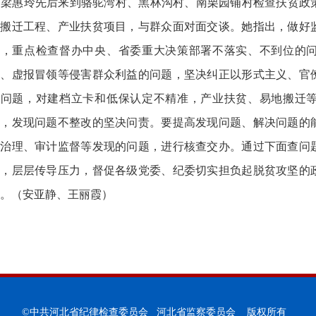
梁惠玲先后来到骆驼湾村、黑林沟村、南栗园铺村检查扶贫政
地搬迁工程、产业扶贫项目，与群众面对面交谈。她指出，做好
向，重点检查督办中央、省委重大决策部署不落实、不到位的
毛、虚报冒领等侵害群众利益的问题，坚决纠正以形式主义、官
的问题，对建档立卡和低保认定不精准，产业扶贫、易地搬迁
假，发现问题不整改的坚决问责。要提高发现问题、解决问题的
风治理、审计监督等发现的问题，进行核查交办。通过下面查问
责，层层传导压力，督促各级党委、纪委切实担负起脱贫攻坚的
。（安亚静、王丽霞）
©中共河北省纪律检查委员会 河北省监察委员会 版权所有