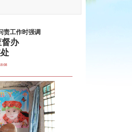
问责工作时强调
查督办
实处
18:08