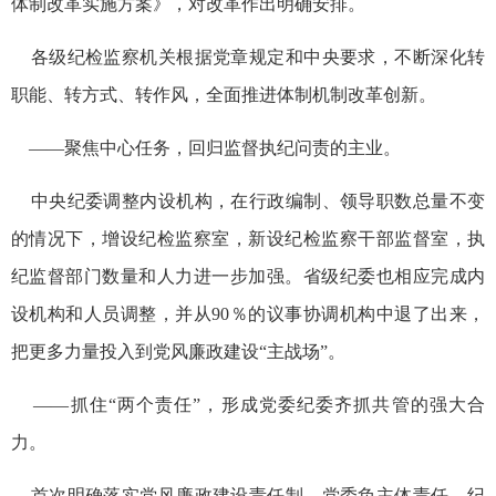
体制改革实施方案》，对改革作出明确安排。
各级纪检监察机关根据党章规定和中央要求，不断深化转
职能、转方式、转作风，全面推进体制机制改革创新。
——聚焦中心任务，回归监督执纪问责的主业。
中央纪委调整内设机构，在行政编制、领导职数总量不变
的情况下，增设纪检监察室，新设纪检监察干部监督室，执
纪监督部门数量和人力进一步加强。省级纪委也相应完成内
设机构和人员调整，并从90％的议事协调机构中退了出来，
把更多力量投入到党风廉政建设“主战场”。
——抓住“两个责任”，形成党委纪委齐抓共管的强大合
力。
首次明确落实党风廉政建设责任制，党委负主体责任，纪