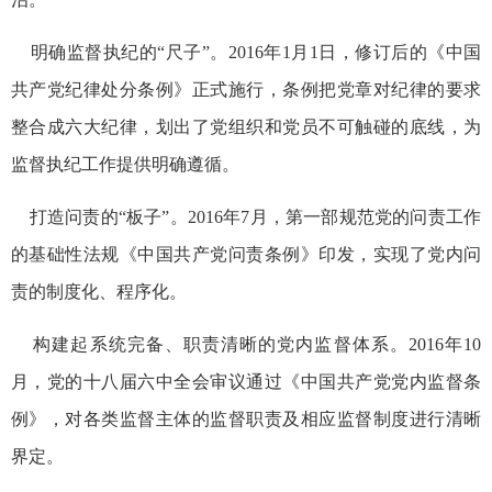
明确监督执纪的“尺子”。2016年1月1日，修订后的《中国
共产党纪律处分条例》正式施行，条例把党章对纪律的要求
整合成六大纪律，划出了党组织和党员不可触碰的底线，为
监督执纪工作提供明确遵循。
打造问责的“板子”。2016年7月，第一部规范党的问责工作
的基础性法规《中国共产党问责条例》印发，实现了党内问
责的制度化、程序化。
构建起系统完备、职责清晰的党内监督体系。2016年10
月，党的十八届六中全会审议通过《中国共产党党内监督条
例》，对各类监督主体的监督职责及相应监督制度进行清晰
界定。