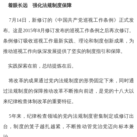
着眼长远 强化法规制度保障
7月14日，新修订的《中国共产党巡视工作条例》正式发
布。这是2015年8月修订发布的巡视工作条例之后再次修订。
条例修订吸收巡视工作最新实践、理论和制度创新成果，为
推动巡视工作向纵深发展提供了坚实的制度指引和保障。
实践探索在前，总结提炼在后。
将改革的成果通过党内法规制度的形势固定下来，同时通
过法规制度的保障推动改革不断推向前进，是党的十八大以
来纪律检查体制改革的重要特征。
5年来，纪律检查领域的党内法规制度密集制定或修订出
台，制度的笼子越扎越紧，不断推动管党治党迈向标本兼
治。