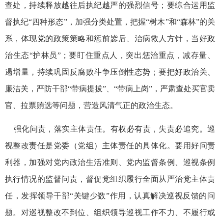
查处，持续释放越往后执纪越严的强烈信号；要综合运用监
督执纪“四种形态”，加强分类处置，把握“树木”和“森林”的关
系，体现党的政策策略和惩前毖后、治病救人方针，当好政
治生态“护林员”；要盯住重点人，突出惩治重点，减存量、
遏增量，持续巩固反腐败斗争压倒性态势；要把好政治关、
廉洁关，严防干部“带病提拔”、“带病上岗”，严肃查处买官卖
官、拉票贿选等问题，营造风清气正的政治生态。
强化问责，落实主体责任。有权必有责，失责必追究。巡
视整改责任是党委（党组）主体责任的具体化。要用好问责
利器，加强对党内政治生活准则、党内监督条例、巡视条例
执行情况的监督问责，督促党组织履行全面从严治党主体责
任，发挥领导干部“关键少数”作用，认真解决巡视反馈的问
题。对巡视整改不到位、组织领导巡视工作不力、不履行或