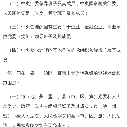
（二）中央部委领导班子及其成员，中央国家机关部委、
人民团体党组（党委）领导班子及其成员；
（三）中央管理的国有重要骨干企业、金融企业、事业单
位党委（党组）领导班子及其成员；
（四）中央要求巡视的其他单位的党组织领导班子及其成
员。
第十四条 省、自治区、直辖市党委巡视组的巡视对象和
范围是：
（一）市（地、州、盟）、县（市、区、旗）党委和人大
常委会、政府、政协党组领导班子及其成员，市（地、州、
盟）中级人民法院、人民检察院和县（市、区、旗）人民法
院、人民检察院党组主要负责人；