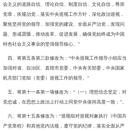
会主义的道路自信、理论自信、制度自信、文化自信，尊崇
党章，依规治党，落实中央巡视工作方针，深化政治巡视，
聚焦坚持党的领导、加强党的建设、全面从严治党，发现问
题、形成震慑，推动改革、促进发展，确保党始终成为中国
特色社会主义事业的坚强领导核心。”
四、将第五条第三款修改为：“中央巡视工作领导小组应当
加强对省、自治区、直辖市党委，中央有关部委，中央国家
机关部门党组（党委）巡视工作的领导。”
五、将第十一条第一项修改为：“（一）理想信念坚定，对
党忠诚，在思想上政治上行动上同党中央保持高度一致；”。
六、将第十五条修改为：“巡视组对巡视对象执行《中国共
产党章程》和其他党内法规，遵守党的纪律，落实全面从严