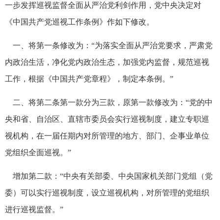
一步发挥巡视监督全面从严治党利剑作用，党中央决定对
《中国共产党巡视工作条例》作如下修改。
一、将第一条修改为：“为落实全面从严治党要求，严肃党
内政治生活，净化党内政治生态，加强党内监督，规范巡视
工作，根据《中国共产党章程》，制定本条例。”
二、将第二条第一款分为三款，原第一款修改为：“党的中
央和省、自治区、直辖市委员会实行巡视制度，建立专职巡
视机构，在一届任期内对所管理的地方、部门、企事业单位
党组织全面巡视。”
增加第二款：“中央有关部委、中央国家机关部门党组（党
委）可以实行巡视制度，设立巡视机构，对所管理的党组织
进行巡视监督。”