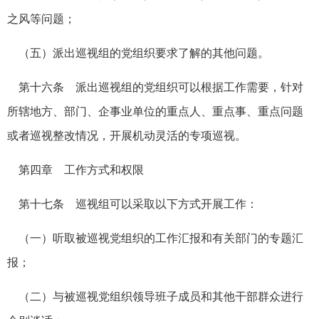
之风等问题；
（五）派出巡视组的党组织要求了解的其他问题。
第十六条 派出巡视组的党组织可以根据工作需要，针对
所辖地方、部门、企事业单位的重点人、重点事、重点问题
或者巡视整改情况，开展机动灵活的专项巡视。
第四章 工作方式和权限
第十七条 巡视组可以采取以下方式开展工作：
（一）听取被巡视党组织的工作汇报和有关部门的专题汇
报；
（二）与被巡视党组织领导班子成员和其他干部群众进行