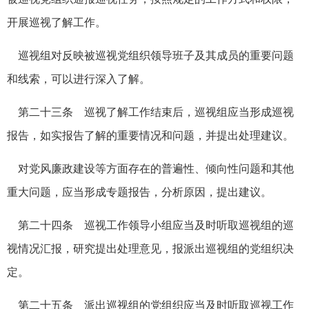
开展巡视了解工作。
巡视组对反映被巡视党组织领导班子及其成员的重要问题
和线索，可以进行深入了解。
第二十三条 巡视了解工作结束后，巡视组应当形成巡视
报告，如实报告了解的重要情况和问题，并提出处理建议。
对党风廉政建设等方面存在的普遍性、倾向性问题和其他
重大问题，应当形成专题报告，分析原因，提出建议。
第二十四条 巡视工作领导小组应当及时听取巡视组的巡
视情况汇报，研究提出处理意见，报派出巡视组的党组织决
定。
第二十五条 派出巡视组的党组织应当及时听取巡视工作