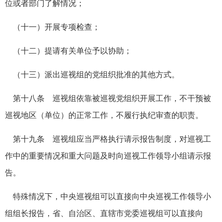
位或者部门了解情况；
（十一）开展专项检查；
（十二）提请有关单位予以协助；
（十三）派出巡视组的党组织批准的其他方式。
第十八条 巡视组依靠被巡视党组织开展工作，不干预被
巡视地区（单位）的正常工作，不履行执纪审查的职责。
第十九条 巡视组应当严格执行请示报告制度，对巡视工
作中的重要情况和重大问题及时向巡视工作领导小组请示报
告。
特殊情况下，中央巡视组可以直接向中央巡视工作领导小
组组长报告，省、自治区、直辖市党委巡视组可以直接向