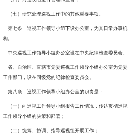
（七）研究处理巡视工作中的其他重要事项。
第七条 巡视工作领导小组下设办公室，为其日常办事机
构。
中央巡视工作领导小组办公室设在中央纪律检查委员会。
省、自治区、直辖市党委巡视工作领导小组办公室为党委
工作部门，设在同级党的纪律检查委员会。
第八条 巡视工作领导小组办公室的职责是：
（一）向巡视工作领导小组报告工作情况，传达贯彻巡视
工作领导小组的决策和部署；
（二）统筹、协调、指导巡视组开展工作；