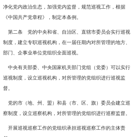
净化党内政治生态，加强党内监督，规范巡视工作，根据
《中国共产党章程》，制定本条例。
第二条 党的中央和省、自治区、直辖市委员会实行巡视
制度，建立专职巡视机构，在一届任期内对所管理的地方、
部门、企事业单位党组织全面巡视。
中央有关部委、中央国家机关部门党组（党委）可以实行
巡视制度，设立巡视机构，对所管理的党组织进行巡视监
督。
党的市（地、州、盟）和县（市、区、旗）委员会建立巡
察制度，设立巡察机构，对所管理的党组织进行巡察监督。
开展巡视巡察工作的党组织承担巡视巡察工作的主体责