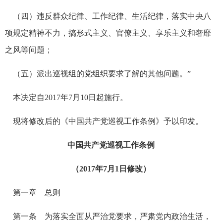
（四）违反群众纪律、工作纪律、生活纪律，落实中央八
项规定精神不力，搞形式主义、官僚主义、享乐主义和奢靡
之风等问题；
（五）派出巡视组的党组织要求了解的其他问题。”
本决定自2017年7月10日起施行。
现将修改后的《中国共产党巡视工作条例》予以印发。
中国共产党巡视工作条例
（2017年7月1日修改）
第一章 总则
第一条 为落实全面从严治党要求，严肃党内政治生活，