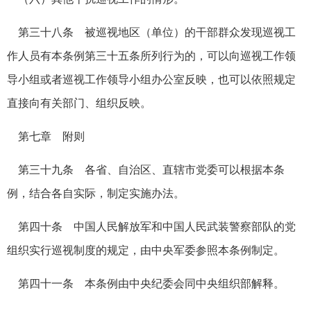
第三十八条 被巡视地区（单位）的干部群众发现巡视工
作人员有本条例第三十五条所列行为的，可以向巡视工作领
导小组或者巡视工作领导小组办公室反映，也可以依照规定
直接向有关部门、组织反映。
第七章 附则
第三十九条 各省、自治区、直辖市党委可以根据本条
例，结合各自实际，制定实施办法。
第四十条 中国人民解放军和中国人民武装警察部队的党
组织实行巡视制度的规定，由中央军委参照本条例制定。
第四十一条 本条例由中央纪委会同中央组织部解释。