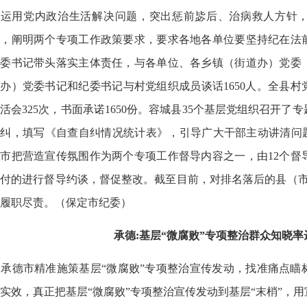
重运用党内政治生活解决问题，突出惩前毖后、治病救人方针
上，阐明两个专项工作政策要求，要求各地各单位要坚持纪在法
委书记带头落实主体责任，与各单位、各乡镇（街道办）党委（
办）党委书记和纪委书记与村党组织成员谈话1650人。全县
活会325次，书面承诺1650份。容城县35个基层党组织召开
纠，填写《自查自纠情况统计表》，引导广大干部主动讲清问题
市把营造宣传氛围作为两个专项工作督导内容之一，由12个督
付的进行督导约谈，督促整改。截至目前，对排名落后的县（市
履职尽责。（保定市纪委）
承德:基层“微腐败”专项整治群众知晓率达
承德市精准施策基层“微腐败”专项整治宣传发动，找准痛点瞄
实效，真正把基层“微腐败”专项整治宣传发动到基层“末梢”，