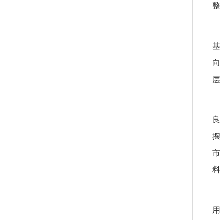
整
基
层
市
料
用