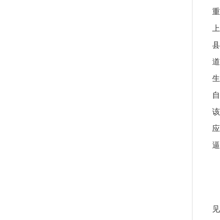
县
道
生
自
该
应
逼
见