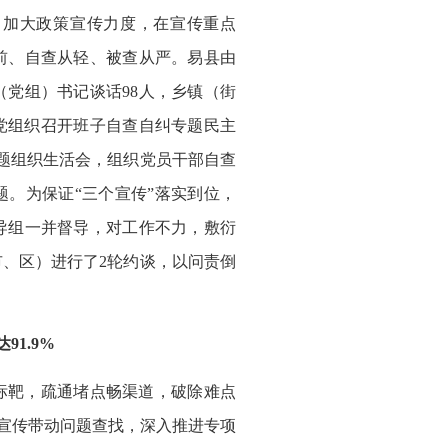
，加大政策宣传力度，在宣传重点
前、自查从轻、被查从严。易县由
党组）书记谈话98人，乡镇（街
村党组织召开班子自查自纠专题民主
了专题组织生活会，组织党员干部自查
。为保证“三个宣传”落实到位，
导组一并督导，对工作不力，敷衍
、区）进行了2轮约谈，以问责倒
91.9%
标靶，疏通堵点畅渠道，破除难点
用宣传带动问题查找，深入推进专项