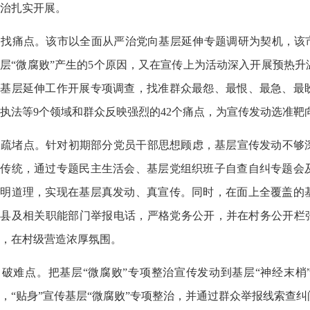
治扎实开展。
找痛点。该市以全面从严治党向基层延伸专题调研为契机，该市
层“微腐败”产生的5个原因，又在宣传上为活动深入开展预热
向基层延伸工作开展专项调查，找准群众最怨、最恨、最急、最
执法等9个领域和群众反映强烈的42个痛点，为宣传发动选准靶
疏堵点。针对初期部分党员干部思想顾虑，基层宣传发动不够
良传统，通过专题民主生活会、基层党组织班子自查自纠专题会
摆明道理，实现在基层真发动、真宣传。同时，在面上全覆盖的
县及相关职能部门举报电话，严格党务公开，并在村务公开栏张
，在村级营造浓厚氛围。
破难点。把基层“微腐败”专项整治宣传发动到基层“神经末梢
，“贴身”宣传基层“微腐败”专项整治，并通过群众举报线索查