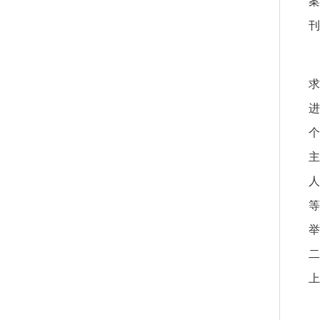
案
刊
求
个
主
人
等
二
上