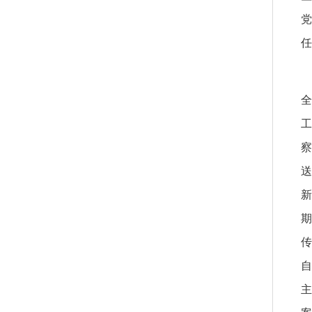
党
任
察
送
新
传
自
主