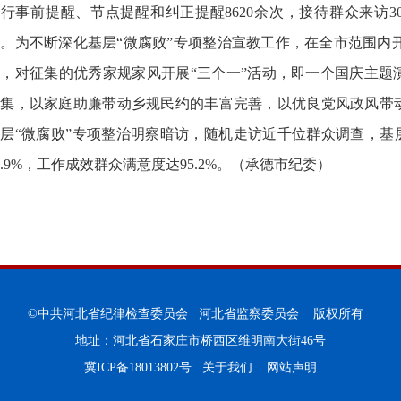
行事前提醒、节点提醒和纠正提醒8620余次，接待群众来访30
。为不断深化基层“微腐败”专项整治宣教工作，在全市范围内开
，对征集的优秀家规家风开展“三个一”活动，即一个国庆主题
选集，以家庭助廉带动乡规民约的丰富完善，以优良党风政风带
层“微腐败”专项整治明察暗访，随机走访近千位群众调查，基
1.9%，工作成效群众满意度达95.2%。（承德市纪委）
©中共河北省纪律检查委员会 河北省监察委员会 版权所有
地址：河北省石家庄市桥西区维明南大街46号
冀ICP备18013802号
关于我们
网站声明