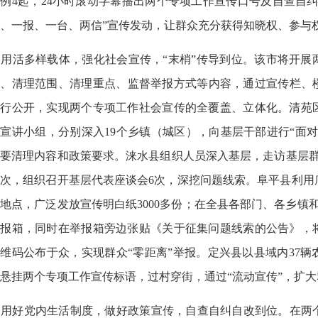
例4起，24小时滚动字幕播出两个专项工作宣传口号及自查自
、一报、一台、两信”宣传发动，让群众充分获得知晓权、参与
用活多样载体，强化社会宣传，“末梢”传导到位。该市将开展
、清理范围、清理重点、监督举报方式等内容，通过宣传栏、楼
进行公开，实现两个专项工作社会宣传的全覆盖、立体化。清苑
宣讲小组，分别深入19个乡镇（城区），向基层干部进行“面
要清理内容和政策要求。涞水县组织人员深入基层，走访基层群众
次，组织召开基层代表座谈会6次，深挖问题线索。阜平县利用
地点，广泛发放宣传明白纸3000多份；在全县各部门、各乡镇和
举报箱，同时在举报箱旁边张贴《关于征集问题线索的公告》，
维码公布于众，实现群众“零距离”举报。定兴县以县域内37
悬挂两个专项工作宣传标语，过村穿街，通过“流动宣传”，扩
用好党内生活制度，做好政策宣传，自查自纠自改到位。在两