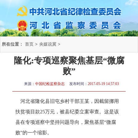
所在位置：
首页
>
央媒说冀
>
隆化:专项巡察聚焦基层“微腐
败”
来源：
中国纪检监察杂志
发布时间：
2017-05-19 14:57:03
河北省隆化县旧屯乡村干部王某，因截留挪用
扶贫项目款25万元，被县纪委立案审查。这是该
县在专项巡察中坚持问题导向，聚焦基层“微腐
败”的一个缩影。