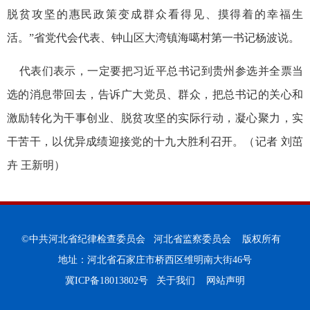
脱贫攻坚的惠民政策变成群众看得见、摸得着的幸福生
活。”省党代会代表、钟山区大湾镇海噶村第一书记杨波说。
代表们表示，一定要把习近平总书记到贵州参选并全票当
选的消息带回去，告诉广大党员、群众，把总书记的关心和
激励转化为干事创业、脱贫攻坚的实际行动，凝心聚力，实
干苦干，以优异成绩迎接党的十九大胜利召开。（记者 刘茁
卉 王新明）
©中共河北省纪律检查委员会 河北省监察委员会 版权所有
地址：河北省石家庄市桥西区维明南大街46号
冀ICP备18013802号
关于我们
网站声明