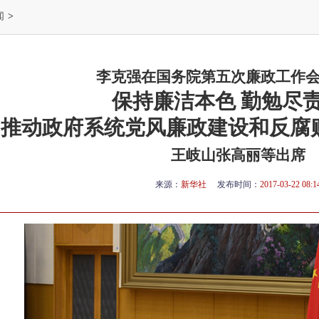
闻
>
李克强在国务院第五次廉政工作
保持廉洁本色 勤勉尽
推动政府系统党风廉政建设和反腐
王岐山张高丽等出席
来源：
新华社
发布时间：
2017-03-22 08:1