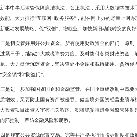
新事中事后监管保障廉洁执法、公正执法，采用大数据等技术手
效能。大力推行“互联网+政务服务”，能在网上办的尽量上网
新驱动发展战略、促“双创”、增就业、加快新旧动能转换的良好
二是切实管好用好公共资金。所有使用财政资金的部门，原则
持过紧日子，继续加大减税降费力度。及时拨付各类财政资金，
问题。大力盘活沉淀资金，坚决查处小金库和截留挪用、贪污侵
“安全锁”和“防盗门”。
三是进一步加强国资国企和金融监管。在国企重组改制中既要
提质增效，又要防止国有资产被侵吞。健全境外国资经营业绩考
重大投资项目出资人审核把关程序。积极稳妥推进金融监管体制
内部控制，严防金融风险和腐败。
四是规范公共资源配置交易。完善并严格执行招投标制度和政