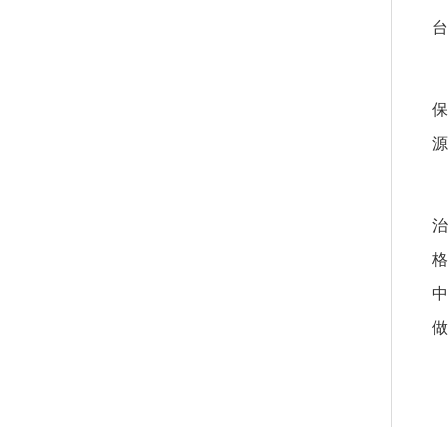
台
保
源
中
做