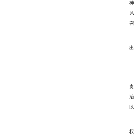
召
出
以