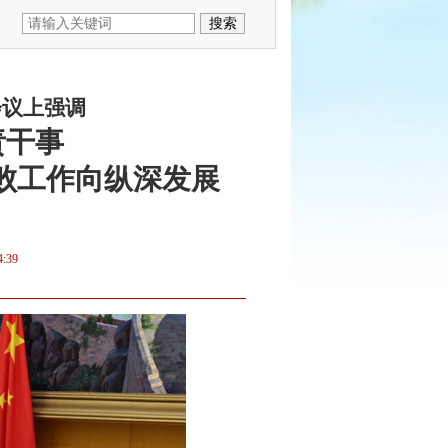
会议上强调
责干事
败工作向纵深发展
4:39